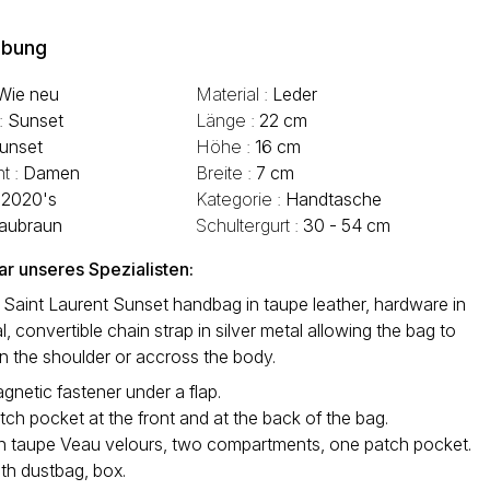
ibung
Wie neu
Material :
Leder
 :
Sunset
Länge :
22 cm
unset
Höhe :
16 cm
t :
Damen
Breite :
7 cm
:
2020's
Kategorie :
Handtasche
aubraun
Schultergurt :
30 - 54 cm
 unseres Spezialisten:
Saint Laurent Sunset handbag in taupe leather, hardware in
al, convertible chain strap in silver metal allowing the bag to
n the shoulder or accross the body.
netic fastener under a flap.
ch pocket at the front and at the back of the bag.
 in taupe Veau velours, two compartments, one patch pocket.
th dustbag, box.