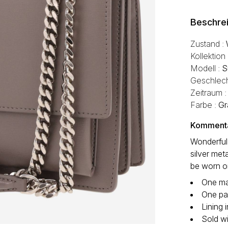
Beschre
Zustand :
Kollektion
Modell :
S
Geschlech
Zeitraum 
Farbe :
Gr
Kommentar
Wonderful 
silver met
be worn o
One mag
One pat
Lining
Sold wi