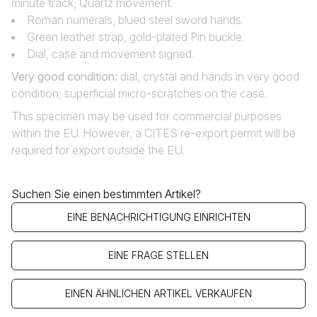
minute track, Quartz movement.
Roman numerals, blued steel sword hands.
Green leather strap, gold-plated Pin buckle.
Dial, case and movement signed.
Very good condition:
dial, crystal and hands in very good
condition; superficial micro-scratches on the case.
This specimen may be used for commercial purposes
within the EU. However, a CITES re-export permit will be
required for export outside the EU.
Suchen Sie einen bestimmten Artikel?
EINE BENACHRICHTIGUNG EINRICHTEN
EINE FRAGE STELLEN
EINEN ÄHNLICHEN ARTIKEL VERKAUFEN