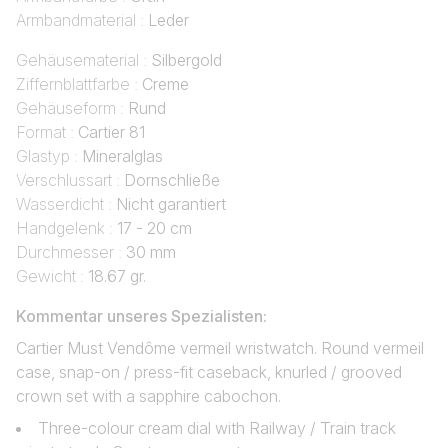
Armbandmaterial :
Leder
Gehäusematerial :
Silbergold
Ziffernblattfarbe :
Creme
Gehäuseform :
Rund
Format :
Cartier 81
Glastyp :
Mineralglas
Verschlussart :
Dornschließe
Wasserdicht :
Nicht garantiert
Handgelenk :
17 - 20 cm
Durchmesser :
30 mm
Gewicht :
18.67 gr.
Kommentar unseres Spezialisten:
Cartier Must Vendôme vermeil wristwatch. Round vermeil
case, snap-on / press-fit caseback, knurled / grooved
crown set with a sapphire cabochon.
Three-colour cream dial with Railway / Train track