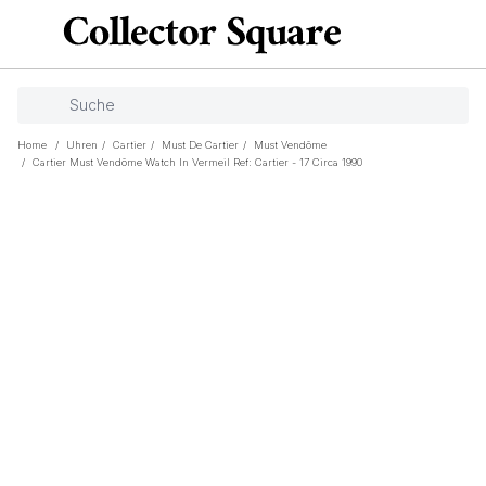
Home
/
Uhren
/
Cartier
/
Must De Cartier
/
Must Vendôme
/
Cartier Must Vendôme Watch In Vermeil Ref: Cartier - 17 Circa 1990