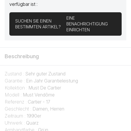
verfügbar ist :
EINE
SUCHEN SIE EINEN
BENACHRICHTIGUNG
BESTIMMTEN ARTIKEL?
EINRICHTEN
Beschreibung
Zustand :
Sehr guter Zustand
Garantie :
Ein Jahr Garantieleistung
Kollektion :
Must De Cartier
Modell :
Must Vendôme
Referenz :
Cartier - 17
Geschlecht :
Damen, Herren
Zeitraum :
1990er
Uhrwerk :
Quarz
Armbandfarbe :
Grün