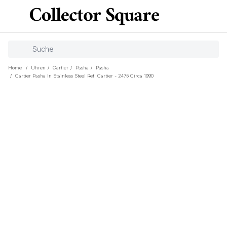
Home
/
Uhren
/
Cartier
/
Pasha
/
Pasha
/
Cartier Pasha In Stainless Steel Ref: Cartier - 2475 Circa 1990