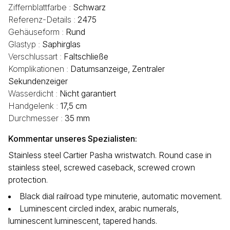
Ziffernblattfarbe :
Schwarz
Referenz-Details :
2475
Gehäuseform :
Rund
Glastyp :
Saphirglas
Verschlussart :
Faltschließe
Komplikationen :
Datumsanzeige, Zentraler
Sekundenzeiger
Wasserdicht :
Nicht garantiert
Handgelenk :
17,5 cm
Durchmesser :
35 mm
Kommentar unseres Spezialisten:
Stainless steel Cartier Pasha wristwatch. Round case in
stainless steel, screwed caseback, screwed crown
protection.
Black dial railroad type minuterie, automatic movement.
Luminescent circled index, arabic numerals,
luminescent luminescent, tapered hands.