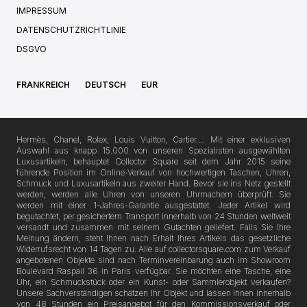
IMPRESSUM
DATENSCHUTZRICHTLINIE
DSGVO
FRANKREICH
DEUTSCH
EUR
Hermès, Chanel, Rolex, Louis Vuitton, Cartier…: Mit einer exklusiven
Auswahl aus knapp 15.000 von unseren Spezialisten ausgewählten
Luxusartikeln, behauptet Collector Square seit dem Jahr 2015 seine
führende Position im Online-Verkauf von hochwertigen Taschen, Uhren,
Schmuck und Luxusartikeln aus zweiter Hand. Bevor sie ins Netz gestellt
werden, werden alle Uhren von unseren Uhrmachern überprüft. Sie
werden mit einer 1-Jahres-Garantie ausgestattet. Jeder Artikel wird
begutachtet, per gesichertem Transport innerhalb von 24 Stunden weltweit
versandt und zusammen mit seinem Gutachten geliefert. Falls Sie Ihre
Meinung ändern, steht Ihnen nach Erhalt Ihres Artikels das gesetzliche
Widerrufsrecht von 14 Tagen zu. Alle auf collectorsquare.com zum Verkauf
angebotenen Objekte sind nach Terminvereinbarung auch im Showroom
Boulevard Raspail 36 in Paris verfügbar. Sie möchten eine Tasche, eine
Uhr, ein Schmuckstück oder ein Kunst- oder Sammlerobjekt verkaufen?
Unsere Sachverständigen schätzen Ihr Objekt und lassen Ihnen innerhalb
von 48 Stunden ein Preisangebot für den Kommissionsverkauf oder