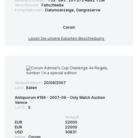
Referenz-Details :
753 . 693 . 20 F373 AB92 YCM
Verschlussart :
Faltschließe
Komplikationen :
Datumsanzeige, Gangreserve
Corum
Lesen Sie unsere Experten-Beschreibung
Verkaufsdatum :
20/09/2007
Land :
Italien
Antiquorum #166 - 2007-09 - Only Watch Auction
Venice
Lot ID :
5
Verkauft:
EUR
22000
EUR
22000
USD
30831
Marke :
Corum