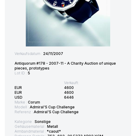
Verkaufsdatum :
24/11/2007
Antiquorum #178 - 2007-11 - A Charity Auction of unique
pieces, prototypes
Lot ID :
5
Verkauft:
EUR
4600
EUR
4600
USD
6446
Marke :
Corum
Modell :
Admiral'S Cup Challenge
Referenz :
Admiral'S Cup Challenge
Kategorie :
Sonstige
Gehäusematerial :
Metall
Armbandmaterial :
*caout*