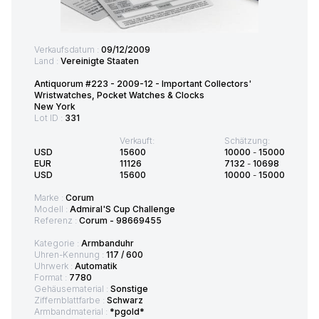
Verkaufsdatum :
09/12/2009
Land :
Vereinigte Staaten
Antiquorum #223 - 2009-12 - Important Collectors'
Wristwatches, Pocket Watches & Clocks
New York
Lot ID :
331
Verkauft:
Schätzung:
USD
15600
10000
-
15000
EUR
11126
7132
-
10698
USD
15600
10000
-
15000
Marke :
Corum
Modell :
Admiral'S Cup Challenge
Referenz :
Corum - 98669455
Kategorie :
Armbanduhr
Uhren-Kennung :
117 / 600
Uhrwerk :
Automatik
Format :
7780
Gehäusematerial :
Sonstige
Ziffernblattfarbe :
Schwarz
Armbandmaterial :
*pgold*