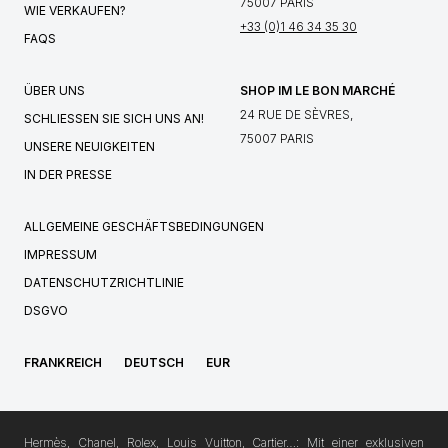
75007 PARIS
WIE VERKAUFEN?
+33 (0)1 46 34 35 30
FAQS
ÜBER UNS
SHOP IM LE BON MARCHÉ
24 RUE DE SÈVRES,
SCHLIESSEN SIE SICH UNS AN!
75007 PARIS
UNSERE NEUIGKEITEN
IN DER PRESSE
ALLGEMEINE GESCHÄFTSBEDINGUNGEN
IMPRESSUM
DATENSCHUTZRICHTLINIE
DSGVO
FRANKREICH
DEUTSCH
EUR
Hermès, Chanel, Rolex, Louis Vuitton, Cartier…: Mit einer exklusiven