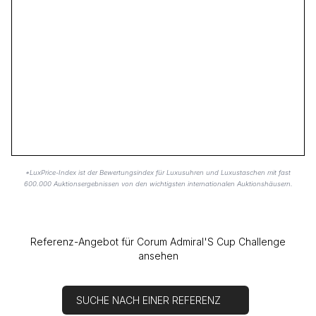
*LuxPrice-Index ist der Bewertungsindex für Luxusuhren und Luxustaschen mit fast
600.000 Auktionsergebnissen von den wichtigsten internationalen Auktionshäusern.
Referenz-Angebot für Corum Admiral'S Cup Challenge
ansehen
SUCHE NACH EINER REFERENZ