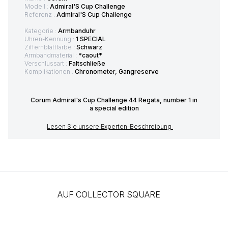
Modell :
Admiral'S Cup Challenge
Referenz :
Admiral'S Cup Challenge
Kategorie :
Armbanduhr
Uhren-Kennung :
1 SPECIAL
Ziffernblattfarbe :
Schwarz
Armbandmaterial :
*caout*
Verschlussart :
Faltschließe
Komplikationen :
Chronometer, Gangreserve
Corum Admiral's Cup Challenge 44 Regata, number 1 in
a special edition
Lesen Sie unsere Experten-Beschreibung
AUF COLLECTOR SQUARE