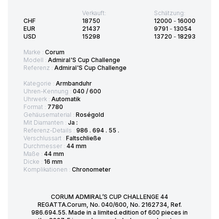
Verkauft:
Schätzung:
CHF
18750
12000
-
16000
EUR
21437
9791
-
13054
USD
15298
13720
-
18293
Marke :
Corum
Modell :
Admiral'S Cup Challenge
Referenz :
Admiral'S Cup Challenge
Kategorie :
Armbanduhr
Uhren-Kennung :
040 / 600
Uhrwerk :
Automatik
Format :
7780
Gehäusematerial :
Roségold
Mit Diamanten :
Ja :
Referenz-Details :
986 . 694 . 55 .
Verschlussart :
Faltschließe
Durchmesser :
44 mm
Maße :
44 mm
Dicke :
16 mm
Komplikationen :
Chronometer
CORUM ADMIRAL’S CUP CHALLENGE 44
REGATTA.Corum, No. 040/600, No. 2162734, Ref.
986.694.55. Made in a limited.edition of 600 pieces in