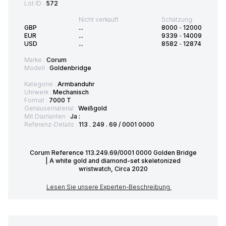
Lot ID :
572
Nicht verkauft
Schätzung:
GBP
...
8000
-
12000
EUR
...
9339
-
14009
USD
...
8582
-
12874
Marke :
Corum
Modell :
Goldenbridge
Kategorie :
Armbanduhr
Uhrwerk :
Mechanisch
Format :
7000 T
Gehäusematerial :
Weißgold
Mit Diamanten :
Ja :
Referenz-Details :
113 . 249 . 69 / 0001 0000
Corum Reference 113.249.69/0001 0000 Golden Bridge
| A white gold and diamond-set skeletonized
wristwatch, Circa 2020
Lesen Sie unsere Experten-Beschreibung