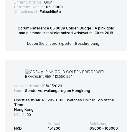
Ziffernblattfarbe :
Grün
Referenz-Details :
05 . 0089
Verschlussart :
Faltschließe
Corum Reference 05.0089 Golden Bridge | A pink gold
and diamond-set skeletonized wristwatch, Circa 2018
Lesen Sie unsere Experten-Beschreibung
Verkaufsdatum :
10/03/2023
Land :
Sonderverwaltungsregion Hongkong
Christies #21464 - 2023-03 - Watches Online: Top of the
Time
Hong Kong
Lot ID :
52
Verkauft:
Schätzung:
HKD
151200
65000
-
100000