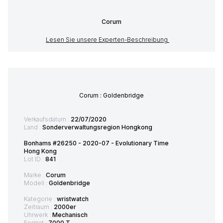
Corum
Lesen Sie unsere Experten-Beschreibung
Corum : Goldenbridge
Verkaufsdatum :
22/07/2020
Land :
Sonderverwaltungsregion Hongkong
Bonhams #26250 - 2020-07 - Evolutionary Time
Hong Kong
Lot ID :
841
Marke :
Corum
Modell :
Goldenbridge
Kategorie :
wristwatch
Zeitraum :
2000er
Uhrwerk :
Mechanisch
Format :
7000 T