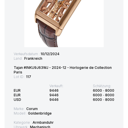
Verkaufsdatum :
10/12/2024
Land :
Frankreich
Tajan #INKU9J63WJ - 2024-12 - Horlogerie de Collection
Paris
Lot ID :
117
Verkauft:
Schätzung:
EUR
9446
6000
-
8000
EUR
9446
6000
-
8000
USD
9446
6000
-
8000
Marke :
Corum
Modell :
Goldenbridge
Kategorie :
Armbanduhr
Uhrwerk :
Mechanisch