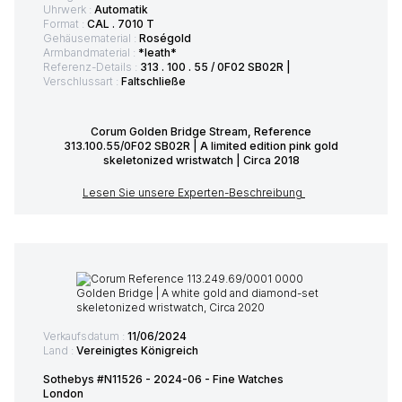
Uhrwerk :
Automatik
Format :
CAL . 7010 T
Gehäusematerial :
Roségold
Armbandmaterial :
*leath*
Referenz-Details :
313 . 100 . 55 / 0F02 SB02R |
Verschlussart :
Faltschließe
Corum Golden Bridge Stream, Reference
313.100.55/0F02 SB02R | A limited edition pink gold
skeletonized wristwatch | Circa 2018
Lesen Sie unsere Experten-Beschreibung
Verkaufsdatum :
11/06/2024
Land :
Vereinigtes Königreich
Sothebys #N11526 - 2024-06 - Fine Watches
London