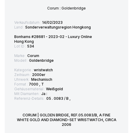
Corum : Goldenbridge
Verkaufsdatum :
14/02/2023
Land :
Sonderverwaltungsregion Hongkong
Bonhams #28681 - 2023-02 - Luxury Online
Hong Kong
Lot ID :
534
Marke :
Corum
Modell :
Goldenbridge
Kategorie :
wristwatch
Zeitraum :
2000er
Uhrwerk :
Mechanisch
Format :
7000 , T
Gehäusematerial :
Weißgold
Mit Diamanten :
Ja :
Referenz-Details :
05 . 0083 / B ,
CORUM | GOLDEN BRIDGE, REF.05.0083/B, A FINE
WHITE GOLD AND DIAMOND-SET WRISTWATCH, CIRCA
2006