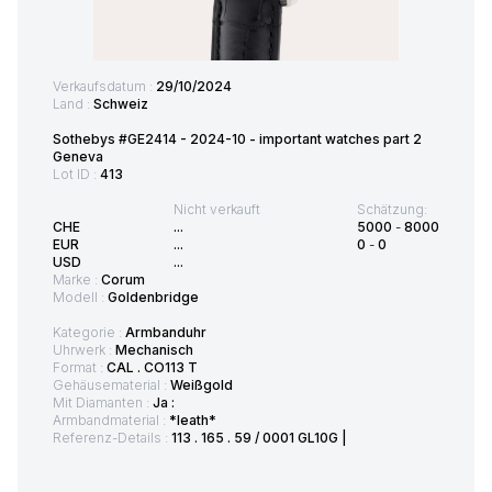
Verkaufsdatum :
29/10/2024
Land :
Schweiz
Sothebys #GE2414 - 2024-10 - important watches part 2
Geneva
Lot ID :
413
Nicht verkauft
Schätzung:
CHE
...
5000
-
8000
EUR
...
0
-
0
USD
...
Marke :
Corum
Modell :
Goldenbridge
Kategorie :
Armbanduhr
Uhrwerk :
Mechanisch
Format :
CAL . CO113 T
Gehäusematerial :
Weißgold
Mit Diamanten :
Ja :
Armbandmaterial :
*leath*
Referenz-Details :
113 . 165 . 59 / 0001 GL10G |