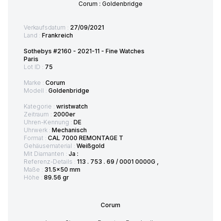
Corum : Goldenbridge
Verkaufsdatum :
27/09/2021
Land :
Frankreich
Sothebys #2160 - 2021-11 - Fine Watches
Paris
Lot ID :
75
Marke :
Corum
Modell :
Goldenbridge
Kategorie :
wristwatch
Zeitraum :
2000er
Uhren-Kennung :
DE
Uhrwerk :
Mechanisch
Format :
CAL 7000 REMONTAGE T
Gehäusematerial :
Weißgold
Mit Diamanten :
Ja :
Referenz-Details :
113 . 753 . 69 / 0001 0000G ,
Maße :
31.5x50 mm
Höhe :
89.56 gr
Corum