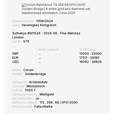
Verkaufsdatum :
11/06/2024
Land :
Vereinigtes Königreich
Sothebys #N11526 - 2024-06 - Fine Watches
London
Lot ID :
576
Nicht verkauft
Schätzung:
GBP
...
15000
-
25000
EUR
...
17511
-
29185
USD
...
16092
-
26820
Marke :
Corum
Modell :
Goldenbridge
Kategorie :
Armbanduhr
Uhrwerk :
Mechanisch
Format :
7000 T
Gehäusematerial :
Weißgold
Mit Diamanten :
Ja :
Referenz-Details :
113 . 358 . 69 / 0F01 0000
Verschlussart :
Faltschließe