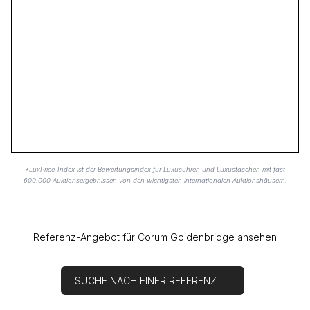
*LuxPrice-Index ist der Bewertungsindex für Luxusuhren und Luxustaschen mit fast
600.000 Auktionsergebnissen von den wichtigsten internationalen Auktionshäusern.
Referenz-Angebot für Corum Goldenbridge ansehen
SUCHE NACH EINER REFERENZ