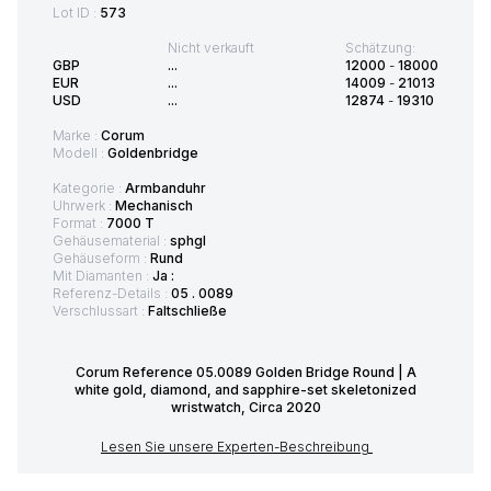
Lot ID :
573
Nicht verkauft
Schätzung:
GBP
...
12000
-
18000
EUR
...
14009
-
21013
USD
...
12874
-
19310
Marke :
Corum
Modell :
Goldenbridge
Kategorie :
Armbanduhr
Uhrwerk :
Mechanisch
Format :
7000 T
Gehäusematerial :
sphgl
Gehäuseform :
Rund
Mit Diamanten :
Ja :
Referenz-Details :
05 . 0089
Verschlussart :
Faltschließe
Corum Reference 05.0089 Golden Bridge Round | A
white gold, diamond, and sapphire-set skeletonized
wristwatch, Circa 2020
Lesen Sie unsere Experten-Beschreibung