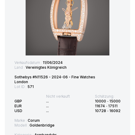
Verkaufsdatum :
11/06/2024
Land :
Vereinigtes Königreich
Sothebys #N11526 - 2024-06 - Fine Watches
London
Lot ID :
571
Nicht verkauft
Schätzung:
GBP
...
10000
-
15000
EUR
...
11674
-
17511
USD
...
10728
-
16092
Marke :
Corum
Modell :
Goldenbridge
Kategorie :
Armbanduhr