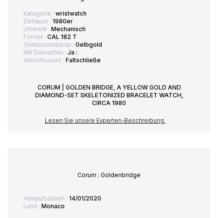
Kategorie :
wristwatch
Zeitraum :
1980er
Uhrwerk :
Mechanisch
Format :
CAL 182 T
Gehäusematerial :
Gelbgold
Mit Diamanten :
Ja :
Verschlussart :
Faltschließe
CORUM | GOLDEN BRIDGE, A YELLOW GOLD AND
DIAMOND-SET SKELETONIZED BRACELET WATCH,
CIRCA 1980
Lesen Sie unsere Experten-Beschreibung
Corum : Goldenbridge
Verkaufsdatum :
14/01/2020
Land :
Monaco