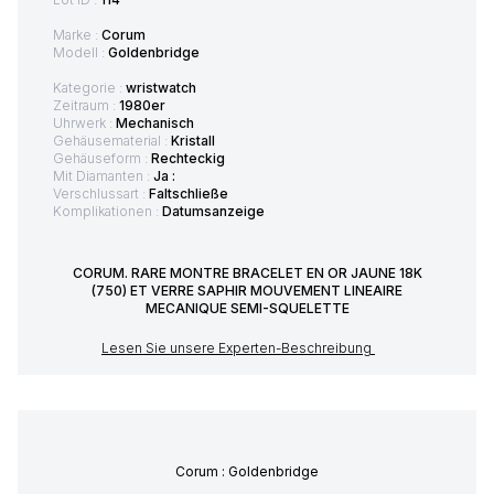
Marke :
Corum
Modell :
Goldenbridge
Kategorie :
wristwatch
Zeitraum :
1980er
Uhrwerk :
Mechanisch
Gehäusematerial :
Kristall
Gehäuseform :
Rechteckig
Mit Diamanten :
Ja :
Verschlussart :
Faltschließe
Komplikationen :
Datumsanzeige
CORUM. RARE MONTRE BRACELET EN OR JAUNE 18K
(750) ET VERRE SAPHIR MOUVEMENT LINEAIRE
MECANIQUE SEMI-SQUELETTE
Lesen Sie unsere Experten-Beschreibung
Corum : Goldenbridge