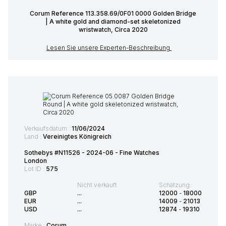
Corum Reference 113.358.69/0F01 0000 Golden Bridge
| A white gold and diamond-set skeletonized
wristwatch, Circa 2020
Lesen Sie unsere Experten-Beschreibung
Verkaufsdatum :
11/06/2024
Land :
Vereinigtes Königreich
Sothebys #N11526 - 2024-06 - Fine Watches
London
Lot ID :
575
Nicht verkauft
Schätzung:
GBP
...
12000
-
18000
EUR
...
14009
-
21013
USD
...
12874
-
19310
Marke :
Corum