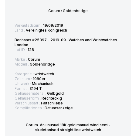
Corum : Goldenbridge
Verkaufsdatum :
19/09/2019
Land :
Vereinigtes Königreich
Bonhams #25397 - 2019-09- Watches and Wristwatches
London
Lot ID :
128
Marke :
Corum
Modell :
Goldenbridge
Kategorie :
wristwatch
Zeitraum :
1980er
Uhrwerk :
Mechanisch
Format :
3194 T
Gehäusematerial :
Gelbgold
Gehäuseform :
Rechteckig
Verschlussart :
Faltschließe
Komplikationen :
Datumsanzeige
Corum. An unusual 18K gold manual wind semi-
skeletonised straight line wristwatch