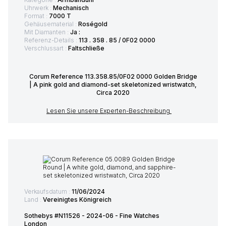
Uhrwerk :
Mechanisch
Format :
7000 T
Gehäusematerial :
Roségold
Mit Diamanten :
Ja :
Referenz-Details :
113 . 358 . 85 / 0F02 0000
Verschlussart :
Faltschließe
Corum Reference 113.358.85/0F02 0000 Golden Bridge
| A pink gold and diamond-set skeletonized wristwatch,
Circa 2020
Lesen Sie unsere Experten-Beschreibung
Verkaufsdatum :
11/06/2024
Land :
Vereinigtes Königreich
Sothebys #N11526 - 2024-06 - Fine Watches
London