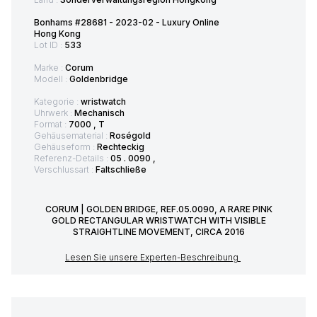
Bonhams #28681 - 2023-02 - Luxury Online
Hong Kong
Lot ID :
533
Marke :
Corum
Modell :
Goldenbridge
Kategorie :
wristwatch
Uhrwerk :
Mechanisch
Format :
7000 , T
Gehäusematerial :
Roségold
Gehäuseform :
Rechteckig
Referenz-Details :
05 . 0090 ,
Verschlussart :
Faltschließe
CORUM | GOLDEN BRIDGE, REF.05.0090, A RARE PINK
GOLD RECTANGULAR WRISTWATCH WITH VISIBLE
STRAIGHTLINE MOVEMENT, CIRCA 2016
Lesen Sie unsere Experten-Beschreibung