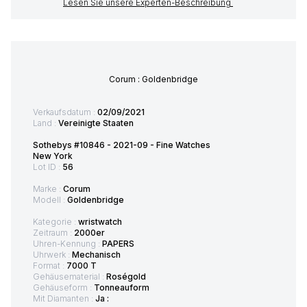
Lesen Sie unsere Experten-Beschreibung
Corum : Goldenbridge
Verkaufsdatum :
02/09/2021
Land :
Vereinigte Staaten
Sothebys #10846 - 2021-09 - Fine Watches
New York
Lot ID :
56
Marke :
Corum
Modell :
Goldenbridge
Kategorie :
wristwatch
Zeitraum :
2000er
Uhren-Kennung :
PAPERS
Uhrwerk :
Mechanisch
Format :
7000 T
Gehäusematerial :
Roségold
Gehäuseform :
Tonneauform
Mit Diamanten :
Ja :