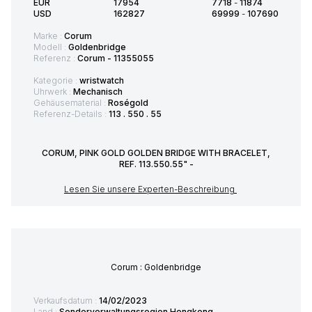
EUR
17954
7718
-
11874
USD
162827
69999
-
107690
Marke :
Corum
Modell :
Goldenbridge
Referenz :
Corum - 11355055
Kategorie :
wristwatch
Uhrwerk :
Mechanisch
Gehäusematerial :
Roségold
Referenz-Details :
113 . 550 . 55
CORUM, PINK GOLD GOLDEN BRIDGE WITH BRACELET,
REF. 113.550.55" -
Lesen Sie unsere Experten-Beschreibung
Corum : Goldenbridge
Verkaufsdatum :
14/02/2023
Land :
Sonderverwaltungsregion Hongkong