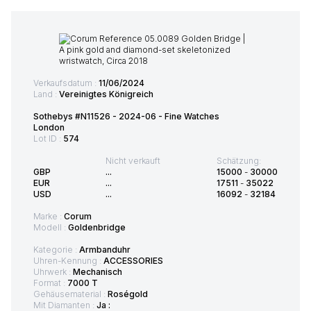
Verkaufsdatum :
11/06/2024
Land :
Vereinigtes Königreich
Sothebys #N11526 - 2024-06 - Fine Watches
London
Lot ID :
574
Nicht verkauft
Schätzung:
GBP
...
15000
-
30000
EUR
...
17511
-
35022
USD
...
16092
-
32184
Marke :
Corum
Modell :
Goldenbridge
Kategorie :
Armbanduhr
Uhren-Kennung :
ACCESSORIES
Uhrwerk :
Mechanisch
Format :
7000 T
Gehäusematerial :
Roségold
Mit Diamanten :
Ja :