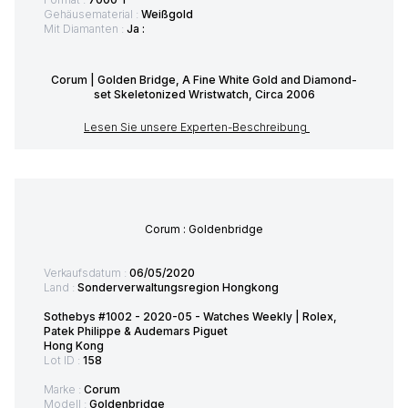
Gehäusematerial :
Weißgold
Mit Diamanten :
Ja :
Corum | Golden Bridge, A Fine White Gold and Diamond-
set Skeletonized Wristwatch, Circa 2006
Lesen Sie unsere Experten-Beschreibung
Corum : Goldenbridge
Verkaufsdatum :
06/05/2020
Land :
Sonderverwaltungsregion Hongkong
Sothebys #1002 - 2020-05 - Watches Weekly | Rolex,
Patek Philippe & Audemars Piguet
Hong Kong
Lot ID :
158
Marke :
Corum
Modell :
Goldenbridge