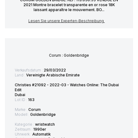
2021 Montre bracelet transparente en or rose 18K
laissant apparaître le mouvement. BO...
Lesen Sie unsere Experten-Beschreibung
Corum : Goldenbridge
Verkaufsdatum :
29/03/2022
Land :
Vereinigte Arabische Emirate
Christies #21092 - 2022-03 - Watches Online: The Dubai
Edit
Dubai
Lot ID :
163
Marke :
Corum
Modell :
Goldenbridge
Kategorie :
wristwatch
Zeitraum :
1990er
Uhrwerk :
Automatik