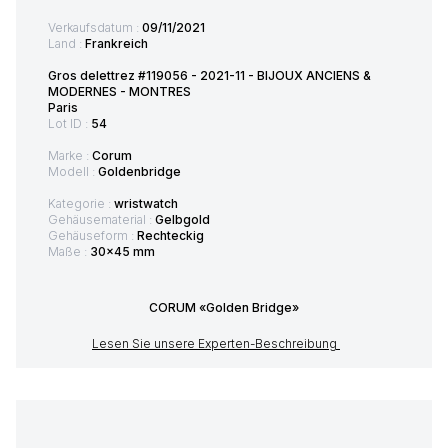
Verkaufsdatum :
09/11/2021
Land :
Frankreich
Gros delettrez #119056 - 2021-11 - BIJOUX ANCIENS &
MODERNES - MONTRES
Paris
Lot ID :
54
Marke :
Corum
Modell :
Goldenbridge
Kategorie :
wristwatch
Gehäusematerial :
Gelbgold
Gehäuseform :
Rechteckig
Maße :
30x45 mm
CORUM «Golden Bridge»
Lesen Sie unsere Experten-Beschreibung