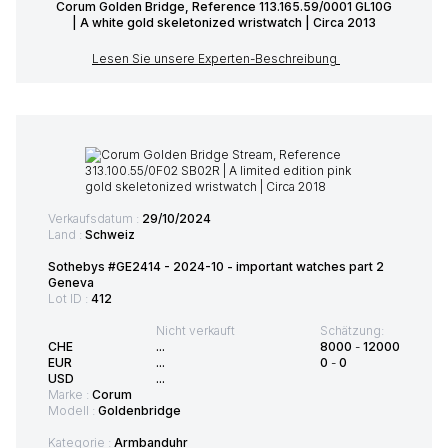
Corum Golden Bridge, Reference 113.165.59/0001 GL10G
| A white gold skeletonized wristwatch | Circa 2013
Lesen Sie unsere Experten-Beschreibung
Verkaufsdatum :
29/10/2024
Land :
Schweiz
Sothebys #GE2414 - 2024-10 - important watches part 2
Geneva
Lot ID :
412
Nicht verkauft
Schätzung:
CHE
...
8000
-
12000
EUR
...
0
-
0
USD
...
Marke :
Corum
Modell :
Goldenbridge
Kategorie :
Armbanduhr