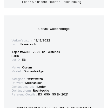
Lesen Sie unsere Experten-Beschreibung
Corum : Goldenbridge
Verkaufsdatum :
13/12/2022
Land :
Frankreich
Tajan #5433 - 2022-12 - Watches
Paris
Lot ID :
56
Marke :
Corum
Modell :
Goldenbridge
Kategorie :
wristwatch
Uhrwerk :
Mechanisch
Gehäusematerial :
Leder
Gehäuseform :
Rechteckig
Referenz-Details :
113 . 050 . 55 EN 2021
CORUM GOLDEN BRIDGE. REF. 113.050.55 VENDUE EN