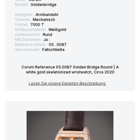
Modell :
Goldenbridge
Kategorie :
Armbanduhr
Uhrwerk :
Mechanisch
Format :
7000 T
Gehäusematerial :
Weißgold
Gehäuseform :
Rund
Mit Diamanten :
Ja :
Referenz-Details :
05 . 0087
Verschlussart :
Faltschließe
Corum Reference 05.0087 Golden Bridge Round | A
white gold skeletonized wristwatch, Circa 2020
Lesen Sie unsere Experten-Beschreibung