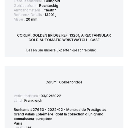
Gehäusematerial :
Gelbgold
Gehäuseform :
Rechteckig
Armbandmaterial :
*leath*
Referenz-Details :
13201 ,
Maße :
20 mm
CORUM, GOLDEN BRIDGE REF. 13201, A RECTANGULAR
GOLD AUTOMATIC WRISTWATCH - CASE
Lesen Sie unsere Experten-Beschreibung
Corum : Goldenbridge
Verkaufsdatum :
03/02/2022
Land :
Frankreich
Bonhams #27653 - 2022-02 - Montres de Prestige au
Grand Palais Ephémère, dont la collection d'un grand
connaisseur européen
Paris
Lot ID :
114