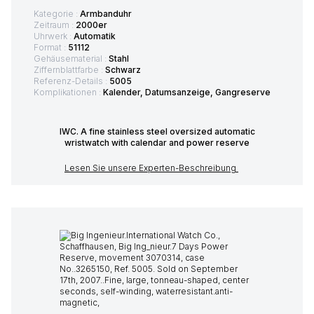
Kategorie :
Armbanduhr
Zeitraum :
2000er
Uhrwerk :
Automatik
Format :
51112
Gehäusematerial :
Stahl
Ziffernblattfarbe :
Schwarz
Referenz-Details :
5005
Komplikationen :
Kalender, Datumsanzeige, Gangreserve
IWC. A fine stainless steel oversized automatic
wristwatch with calendar and power reserve
Lesen Sie unsere Experten-Beschreibung