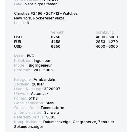
Land :
Vereinigte Staaten
Christies #2496 - 2011-12 - Watches
New York, Rockefeller Plaza
Lot ID :
9
Verkauft:
Schätzung:
USD
6250
4000
-
6000
EUR
4458
2853
-
4279
USD
6250
4000
-
6000
Marke :
IWC
Kollektion :
Ingenieur
Modell :
Big Ingenieur
Referenz :
IWC - 5005
Kategorie :
Armbanduhr
Zeitraum :
2010er
Uhren-Kennung :
3320907
Uhrwerk :
Automatik
Format :
51113
Gehäusematerial :
Stahl
Gehäuseform :
Tonneauform
Ziffernblattfarbe :
Schwarz
Referenz-Details :
5005
Komplikationen :
Datumsanzeige, Gangreserve, Zentraler
Sekundenzeiger