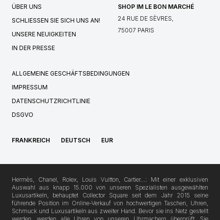
ÜBER UNS
SHOP IM LE BON MARCHÉ
24 RUE DE SÈVRES,
SCHLIESSEN SIE SICH UNS AN!
75007 PARIS
UNSERE NEUIGKEITEN
IN DER PRESSE
ALLGEMEINE GESCHÄFTSBEDINGUNGEN
IMPRESSUM
DATENSCHUTZRICHTLINIE
DSGVO
FRANKREICH
DEUTSCH
EUR
Hermès, Chanel, Rolex, Louis Vuitton, Cartier…: Mit einer exklusiven
Auswahl aus knapp 15.000 von unseren Spezialisten ausgewählten
Luxusartikeln, behauptet Collector Square seit dem Jahr 2015 seine
führende Position im Online-Verkauf von hochwertigen Taschen, Uhren,
Schmuck und Luxusartikeln aus zweiter Hand. Bevor sie ins Netz gestellt
werden, werden alle Uhren von unseren Uhrmachern überprüft. Sie