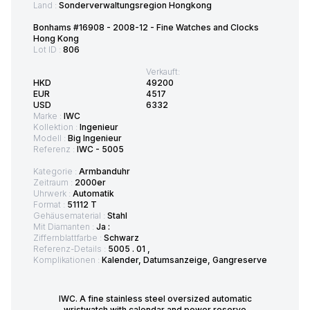
Land :
Sonderverwaltungsregion Hongkong
Bonhams #16908 - 2008-12 - Fine Watches and Clocks
Hong Kong
Lot ID :
806
Verkauft:
HKD
49200
EUR
4517
USD
6332
Marke :
IWC
Kollektion :
Ingenieur
Modell :
Big Ingenieur
Referenz :
IWC - 5005
Kategorie :
Armbanduhr
Zeitraum :
2000er
Uhrwerk :
Automatik
Format :
51112 T
Gehäusematerial :
Stahl
Mit Diamanten :
Ja :
Ziffernblattfarbe :
Schwarz
Referenz-Details :
5005 . 01 ,
Komplikationen :
Kalender, Datumsanzeige, Gangreserve
IWC. A fine stainless steel oversized automatic
wristwatch with calendar and power reserve