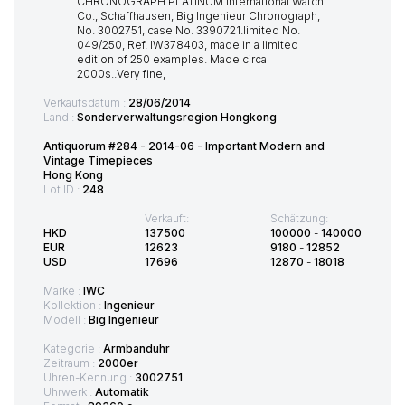
Verkaufsdatum :
28/06/2014
Land :
Sonderverwaltungsregion Hongkong
Antiquorum #284 - 2014-06 - Important Modern and
Vintage Timepieces
Hong Kong
Lot ID :
248
Verkauft:
Schätzung:
HKD
137500
100000
-
140000
EUR
12623
9180
-
12852
USD
17696
12870
-
18018
Marke :
IWC
Kollektion :
Ingenieur
Modell :
Big Ingenieur
Kategorie :
Armbanduhr
Zeitraum :
2000er
Uhren-Kennung :
3002751
Uhrwerk :
Automatik