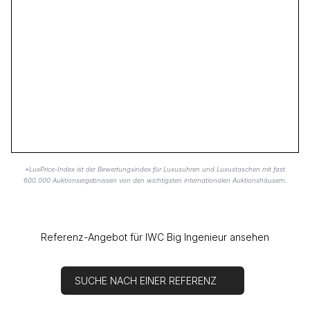
*LuxPrice-Index ist der Bewertungsindex für Luxusuhren und Luxustaschen mit fast
600.000 Auktionsergebnissen von den wichtigsten internationalen Auktionshäusern.
Referenz-Angebot für IWC Big Ingenieur ansehen
SUCHE NACH EINER REFERENZ