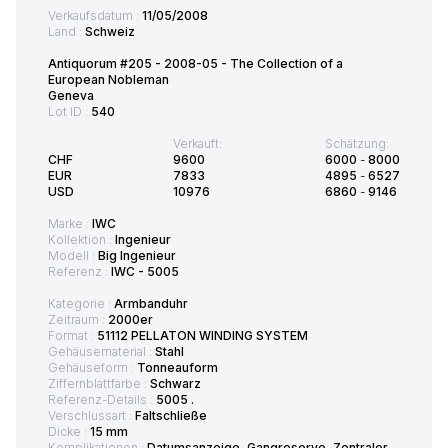
Verkaufsdatum :
11/05/2008
Land :
Schweiz
Antiquorum #205 - 2008-05 - The Collection of a
European Nobleman
Geneva
Lot ID :
540
Verkauft:
Schätzung:
CHF
9600
6000
-
8000
EUR
7833
4895
-
6527
USD
10976
6860
-
9146
Marke :
IWC
Kollektion :
Ingenieur
Modell :
Big Ingenieur
Referenz :
IWC - 5005
Kategorie :
Armbanduhr
Zeitraum :
2000er
Format :
51112 PELLATON WINDING SYSTEM
Gehäusematerial :
Stahl
Gehäuseform :
Tonneauform
Ziffernblattfarbe :
Schwarz
Referenz-Details :
5005 .
Verschlussart :
Faltschließe
Dicke :
15 mm
Komplikationen :
Datumsanzeige, Gangreserve, Zentraler