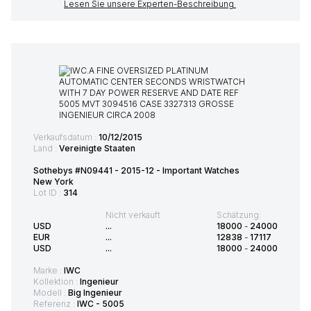
Lesen Sie unsere Experten-Beschreibung
Verkaufsdatum :
10/12/2015
Land :
Vereinigte Staaten
Sothebys #N09441 - 2015-12 - Important Watches
New York
Lot ID :
314
Nicht verkauft
Schätzung:
USD
...
18000
-
24000
EUR
...
12838
-
17117
USD
...
18000
-
24000
Marke :
IWC
Kollektion :
Ingenieur
Modell :
Big Ingenieur
Referenz :
IWC - 5005