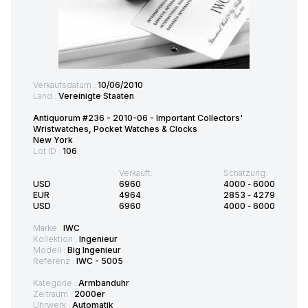
Verkaufsdatum :
10/06/2010
Land :
Vereinigte Staaten
Antiquorum #236 - 2010-06 - Important Collectors'
Wristwatches, Pocket Watches & Clocks
New York
Lot ID :
106
Verkauft:
Schätzung:
USD
6960
4000
-
6000
EUR
4964
2853
-
4279
USD
6960
4000
-
6000
Marke :
IWC
Kollektion :
Ingenieur
Modell :
Big Ingenieur
Referenz :
IWC - 5005
Kategorie :
Armbanduhr
Zeitraum :
2000er
Uhrwerk :
Automatik