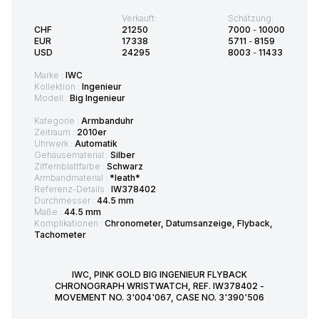
Verkauft:
Schätzung:
CHF
21250
7000
-
10000
EUR
17338
5711
-
8159
USD
24295
8003
-
11433
Marke :
IWC
Kollektion :
Ingenieur
Modell :
Big Ingenieur
Kategorie :
Armbanduhr
Zeitraum :
2010er
Uhrwerk :
Automatik
Gehäusematerial :
Silber
Ziffernblattfarbe :
Schwarz
Armbandmaterial :
*leath*
Referenz-Details :
IW378402
Durchmesser :
44.5 mm
Maße :
44.5 mm
Komplikationen :
Chronometer, Datumsanzeige, Flyback,
Tachometer
IWC, PINK GOLD BIG INGENIEUR FLYBACK
CHRONOGRAPH WRISTWATCH, REF. IW378402 -
MOVEMENT NO. 3'004'067, CASE NO. 3'390'506