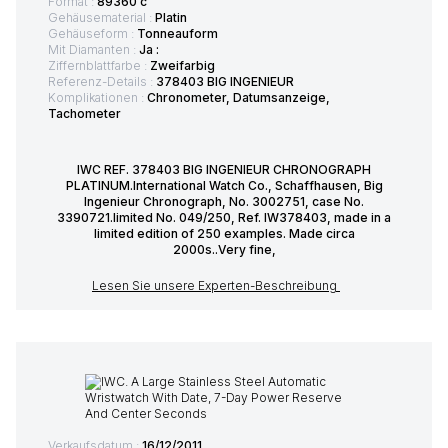
Format :
89360 c
Gehäusematerial :
Platin
Gehäuseform :
Tonneauform
Mit Diamanten :
Ja :
Ziffernblattfarbe :
Zweifarbig
Referenz-Details :
378403 BIG INGENIEUR
Komplikationen :
Chronometer, Datumsanzeige,
Tachometer
IWC REF. 378403 BIG INGENIEUR CHRONOGRAPH
PLATINUM.International Watch Co., Schaffhausen, Big
Ingenieur Chronograph, No. 3002751, case No.
3390721.limited No. 049/250, Ref. IW378403, made in a
limited edition of 250 examples. Made circa
2000s..Very fine,
Lesen Sie unsere Experten-Beschreibung
Verkaufsdatum :
16/12/2011