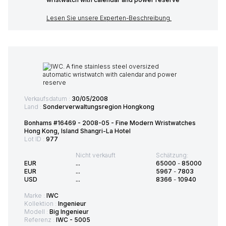
Lesen Sie unsere Experten-Beschreibung
Verkaufsdatum :
30/05/2008
Land :
Sonderverwaltungsregion Hongkong
Bonhams #16469 - 2008-05 - Fine Modern Wristwatches
Hong Kong, Island Shangri-La Hotel
Lot ID :
977
Nicht verkauft
Schätzung:
EUR
...
65000
-
85000
EUR
...
5967
-
7803
USD
...
8366
-
10940
Marke :
IWC
Kollektion :
Ingenieur
Modell :
Big Ingenieur
Referenz :
IWC - 5005