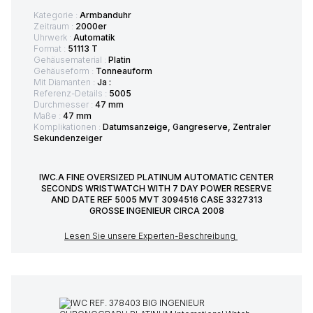
Kategorie :
Armbanduhr
Zeitraum :
2000er
Uhrwerk :
Automatik
Format :
51113 T
Gehäusematerial :
Platin
Gehäuseform :
Tonneauform
Mit Diamanten :
Ja :
Referenz-Details :
5005
Durchmesser :
47 mm
Maße :
47 mm
Komplikationen :
Datumsanzeige, Gangreserve, Zentraler
Sekundenzeiger
IWC.A FINE OVERSIZED PLATINUM AUTOMATIC CENTER
SECONDS WRISTWATCH WITH 7 DAY POWER RESERVE
AND DATE REF 5005 MVT 3094516 CASE 3327313
GROSSE INGENIEUR CIRCA 2008
Lesen Sie unsere Experten-Beschreibung