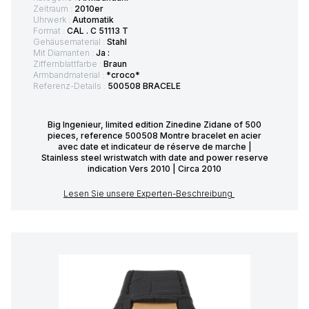
Zeitraum :
2010er
Uhrwerk :
Automatik
Format :
CAL . C 51113 T
Gehäusematerial :
Stahl
Mit Diamanten :
Ja :
Ziffernblattfarbe :
Braun
Armbandmaterial :
*croco*
Referenz-Details :
500508 BRACELE
Big Ingenieur, limited edition Zinedine Zidane of 500
pieces, reference 500508 Montre bracelet en acier
avec date et indicateur de réserve de marche |
Stainless steel wristwatch with date and power reserve
indication Vers 2010 | Circa 2010
Lesen Sie unsere Experten-Beschreibung