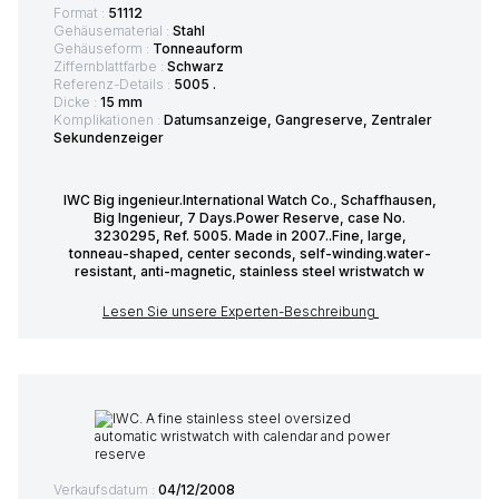
Format :
51112
Gehäusematerial :
Stahl
Gehäuseform :
Tonneauform
Ziffernblattfarbe :
Schwarz
Referenz-Details :
5005 .
Dicke :
15 mm
Komplikationen :
Datumsanzeige, Gangreserve, Zentraler
Sekundenzeiger
IWC Big ingenieur.International Watch Co., Schaffhausen,
Big Ingenieur, 7 Days.Power Reserve, case No.
3230295, Ref. 5005. Made in 2007..Fine, large,
tonneau-shaped, center seconds, self-winding.water-
resistant, anti-magnetic, stainless steel wristwatch w
Lesen Sie unsere Experten-Beschreibung
Verkaufsdatum :
04/12/2008