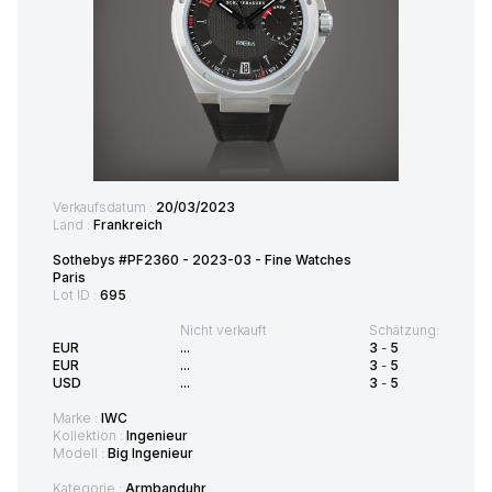
Verkaufsdatum :
20/03/2023
Land :
Frankreich
Sothebys #PF2360 - 2023-03 - Fine Watches
Paris
Lot ID :
695
Nicht verkauft
Schätzung:
EUR
...
3
-
5
EUR
...
3
-
5
USD
...
3
-
5
Marke :
IWC
Kollektion :
Ingenieur
Modell :
Big Ingenieur
Kategorie :
Armbanduhr