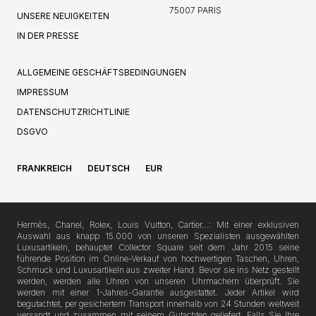
75007 PARIS
UNSERE NEUIGKEITEN
IN DER PRESSE
ALLGEMEINE GESCHÄFTSBEDINGUNGEN
IMPRESSUM
DATENSCHUTZRICHTLINIE
DSGVO
FRANKREICH
DEUTSCH
EUR
Hermès, Chanel, Rolex, Louis Vuitton, Cartier…: Mit einer exklusiven
Auswahl aus knapp 15.000 von unseren Spezialisten ausgewählten
Luxusartikeln, behauptet Collector Square seit dem Jahr 2015 seine
führende Position im Online-Verkauf von hochwertigen Taschen, Uhren,
Schmuck und Luxusartikeln aus zweiter Hand. Bevor sie ins Netz gestellt
werden, werden alle Uhren von unseren Uhrmachern überprüft. Sie
werden mit einer 1-Jahres-Garantie ausgestattet. Jeder Artikel wird
begutachtet, per gesichertem Transport innerhalb von 24 Stunden weltweit
versandt und zusammen mit seinem Gutachten geliefert. Falls Sie Ihre