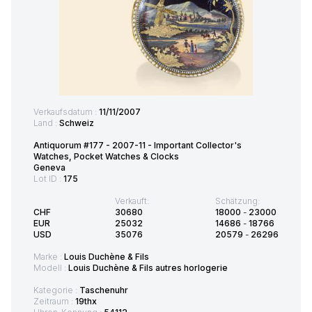
Verkaufsdatum :
11/11/2007
Land :
Schweiz
Antiquorum #177 - 2007-11 - Important Collector's
Watches, Pocket Watches & Clocks
Geneva
Lot ID :
175
Verkauft:
Schätzung:
CHF
30680
18000
-
23000
EUR
25032
14686
-
18766
USD
35076
20579
-
26296
Marke :
Louis Duchène & Fils
Modell :
Louis Duchène & Fils autres horlogerie
Kategorie :
Taschenuhr
Zeitraum :
19thx