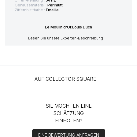
Uhren-Kennung :
54112
Gehäusematerial :
Perlmutt
Ziffernblattfarbe :
Emaille
Le Moulin d'Or.Louis Duch
Lesen Sie unsere Experten-Beschreibung
AUF COLLECTOR SQUARE
SIE MÖCHTEN EINE
SCHÄTZUNG
EINHOLEN?
EINE BEWERTUNG ANFRAGEN