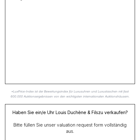
*LuxPrice-Index ist der Bewertungsindex für Luxusuhren und Luxustaschen mit fast
600.000 Auktionsergebnissen von den wichtigsten internationalen Auktionshäusern.
Haben Sie ein/e Uhr Louis Duchène & Filszu verkaufen?
Bitte füllen Sie unser valuation request form vollständig
aus.