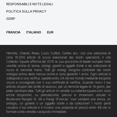
RESPONSABILI E NOTE LEGALI
POLITICA SULLA PRIVACY
GDRP
FRANCIA
ITALIANO
EUR
Hermès, Chanel, Rolex, Louis Vuitton, Cartier, ecc.: con una selezione di
circa 15.000 articoli di lusso selezionati dai nostri specialisti, il sito
Collector Square afferma dal 2015 la sua posizione di leader europeo nella
vendita online di borse, orologi, gioielli e oggetti d'arte e da collezione di
lusso di seconda mano. Tutti gli orologi vengono controllati dai nostri
orologiai prima della messa online e sono garantiti 1 anno. Ogni articolo è
sottoposto a una verifica, spedito entro 24 ore nel mondo mediante trasporto
sicuro e consegnato con il suo certificato di verifica. Quando ricevi il tuo
articolo disponi del diritto di recesso, per un termine legale di 14 giorni, per
poter cambiare idea. Tutti gli articoli in vendita su collectorsquare.com sono
anche disponibili, su prenotazione, presso lo showroom ubicato in
Boulevard Raspail N. 36 a Parigi (Francia). Vuoi vendere una borsa, un
orologio, un gioiello o un oggetto d'arte o da collezione? I nostri periti
valutano il tuo articolo e ti inviano una proposta di prezzo entro 48 ore in
formato conto vendita o acquisto immediato.