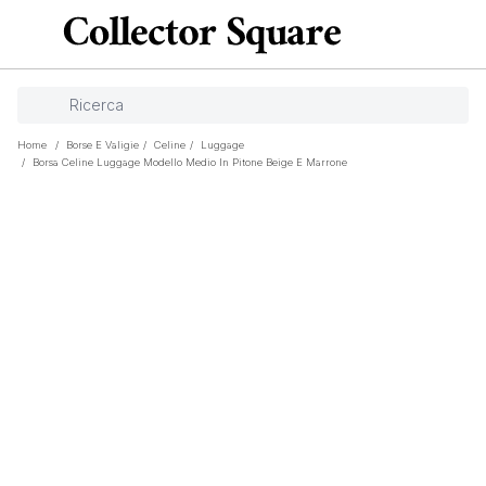
Home
/
Borse E Valigie
/
Celine
/
Luggage
/
Borsa Celine Luggage Modello Medio In Pitone Beige E Marrone