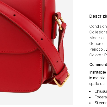
Descrizi
Condizion
Collezion
Modello :
Genere :
Periodo :
Colore :
R
Commento 
Inimitabil
in metallo
spalla o a 
Chiusur
Fodera 
Si ven