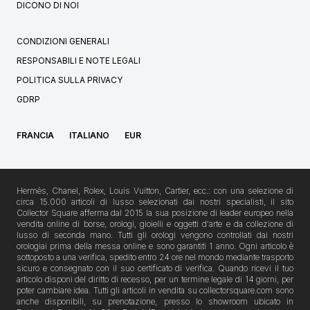
DICONO DI NOI
CONDIZIONI GENERALI
RESPONSABILI E NOTE LEGALI
POLITICA SULLA PRIVACY
GDRP
FRANCIA
ITALIANO
EUR
Hermès, Chanel, Rolex, Louis Vuitton, Cartier, ecc.: con una selezione di
circa 15.000 articoli di lusso selezionati dai nostri specialisti, il sito
Collector Square afferma dal 2015 la sua posizione di leader europeo nella
vendita online di borse, orologi, gioielli e oggetti d'arte e da collezione di
lusso di seconda mano. Tutti gli orologi vengono controllati dai nostri
orologiai prima della messa online e sono garantiti 1 anno. Ogni articolo è
sottoposto a una verifica, spedito entro 24 ore nel mondo mediante trasporto
sicuro e consegnato con il suo certificato di verifica. Quando ricevi il tuo
articolo disponi del diritto di recesso, per un termine legale di 14 giorni, per
poter cambiare idea. Tutti gli articoli in vendita su collectorsquare.com sono
anche disponibili, su prenotazione, presso lo showroom ubicato in