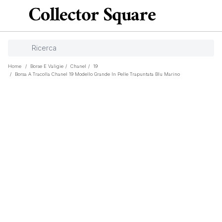
Home
/
Borse E Valigie
/
Chanel
/
19
/
Borsa A Tracolla Chanel 19 Modello Grande In Pelle Trapuntata Blu Marino