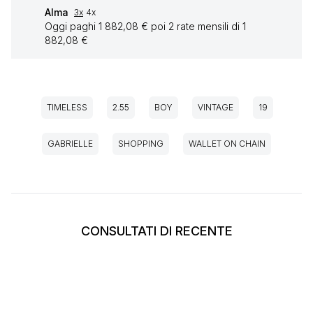
Alma
3x
4x
Oggi paghi 1 882,08 € poi 2 rate mensili di 1
882,08 €
TIMELESS
2.55
BOY
VINTAGE
19
GABRIELLE
SHOPPING
WALLET ON CHAIN
CONSULTATI DI RECENTE