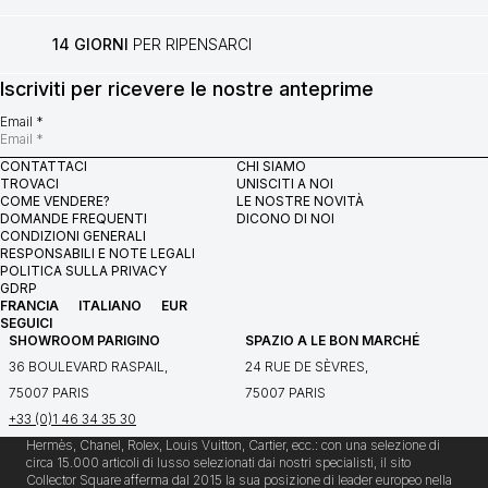
14 GIORNI
PER RIPENSARCI
Iscriviti per ricevere le nostre anteprime
Email *
CONTATTACI
CHI SIAMO
TROVACI
UNISCITI A NOI
COME VENDERE?
LE NOSTRE NOVITÀ
DOMANDE FREQUENTI
DICONO DI NOI
CONDIZIONI GENERALI
RESPONSABILI E NOTE LEGALI
POLITICA SULLA PRIVACY
GDRP
FRANCIA
ITALIANO
EUR
SEGUICI
SHOWROOM PARIGINO
SPAZIO A LE BON MARCHÉ
36 BOULEVARD RASPAIL,
24 RUE DE SÈVRES,
75007 PARIS
75007 PARIS
+33 (0)1 46 34 35 30
Hermès, Chanel, Rolex, Louis Vuitton, Cartier, ecc.: con una selezione di
circa 15.000 articoli di lusso selezionati dai nostri specialisti, il sito
Collector Square afferma dal 2015 la sua posizione di leader europeo nella