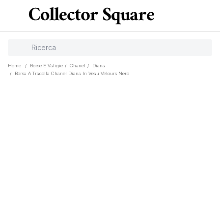
Home
/
Borse E Valigie
/
Chanel
/
Diana
/
Borsa A Tracolla Chanel Diana In Veau Velours Nero