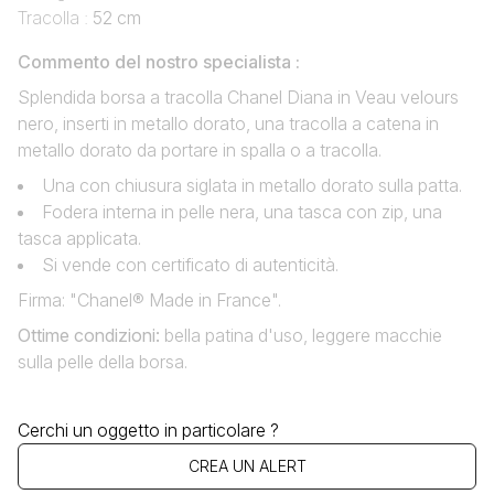
Tracolla :
52 cm
Commento del nostro specialista :
Splendida borsa a tracolla Chanel Diana in Veau velours
nero, inserti in metallo dorato, una tracolla a catena in
metallo dorato da portare in spalla o a tracolla.
Una con chiusura siglata in metallo dorato sulla patta.
Fodera interna in pelle nera, una tasca con zip, una
tasca applicata.
Si vende con certificato di autenticità.
Firma: "Chanel® Made in France".
Ottime condizioni
:
bella patina d'uso, leggere macchie
sulla pelle della borsa.
Cerchi un oggetto in particolare ?
CREA UN ALERT