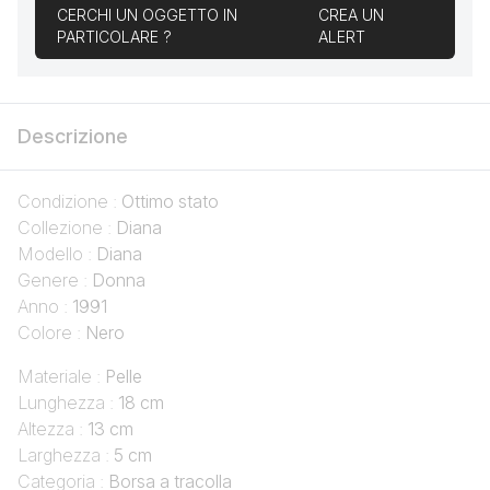
CERCHI UN OGGETTO IN
CREA UN
PARTICOLARE ?
ALERT
Descrizione
Condizione :
Ottimo stato
Collezione :
Diana
Modello :
Diana
Genere :
Donna
Anno :
1991
Colore :
Nero
Materiale :
Pelle
Lunghezza :
18 cm
Altezza :
13 cm
Larghezza :
5 cm
Categoria :
Borsa a tracolla