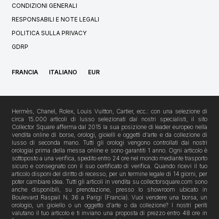
CONDIZIONI GENERALI
RESPONSABILI E NOTE LEGALI
POLITICA SULLA PRIVACY
GDRP
FRANCIA
ITALIANO
EUR
Hermès, Chanel, Rolex, Louis Vuitton, Cartier, ecc.: con una selezione di
circa 15.000 articoli di lusso selezionati dai nostri specialisti, il sito
Collector Square afferma dal 2015 la sua posizione di leader europeo nella
vendita online di borse, orologi, gioielli e oggetti d'arte e da collezione di
lusso di seconda mano. Tutti gli orologi vengono controllati dai nostri
orologiai prima della messa online e sono garantiti 1 anno. Ogni articolo è
sottoposto a una verifica, spedito entro 24 ore nel mondo mediante trasporto
sicuro e consegnato con il suo certificato di verifica. Quando ricevi il tuo
articolo disponi del diritto di recesso, per un termine legale di 14 giorni, per
poter cambiare idea. Tutti gli articoli in vendita su collectorsquare.com sono
anche disponibili, su prenotazione, presso lo showroom ubicato in
Boulevard Raspail N. 36 a Parigi (Francia). Vuoi vendere una borsa, un
orologio, un gioiello o un oggetto d'arte o da collezione? I nostri periti
valutano il tuo articolo e ti inviano una proposta di prezzo entro 48 ore in