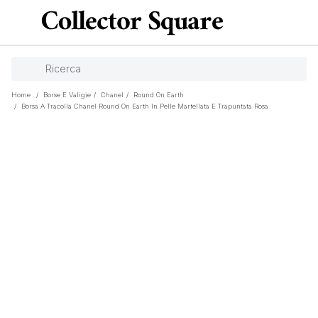
Home
/
Borse E Valigie
/
Chanel
/
Round On Earth
/
Borsa A Tracolla Chanel Round On Earth In Pelle Martellata E Trapuntata Rosa