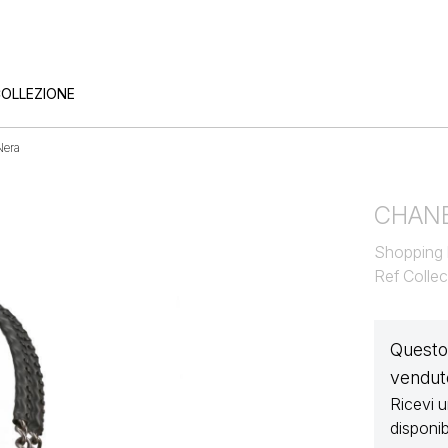
COLLEZIONE
Nera
CHAN
Shopping b
Ref Collec
Questo 
vendut
Ricevi 
disponibi