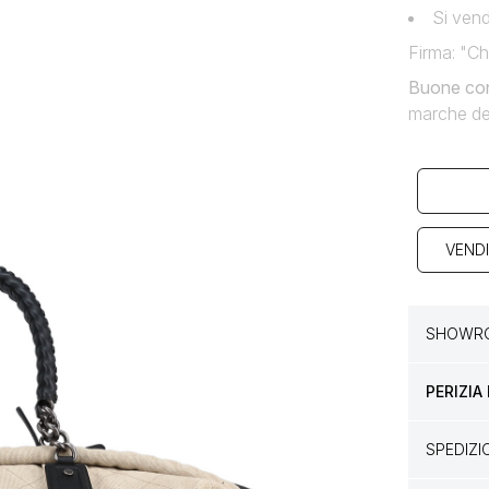
Si ven
Firma: "Ch
Buone con
marche del
VENDI
SHOWRO
PERIZIA
SPEDIZ