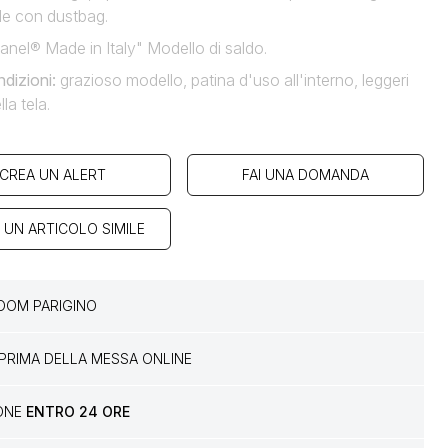
de con dustbag.
anel® Made in Italy" Modello di saldo.
dizioni
:
grazioso modello, patina d'uso all'interno, leggeri
la tela.
CREA UN ALERT
FAI UNA DOMANDA
 UN ARTICOLO SIMILE
OM PARIGINO
PRIMA DELLA MESSA ONLINE
IONE
ENTRO 24 ORE