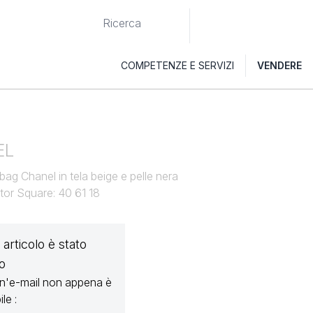
COMPETENZE E SERVIZI
VENDERE
EL
ag Chanel in tela beige e pelle nera
tor Square: 40 61 18
articolo è stato
o
un'e-mail non appena è
le :