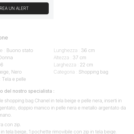
REA UN ALERT
one
e :
Buono stato
Lunghezza :
36 cm
Donna
Altezza :
37 cm
16
Larghezza :
22 cm
eige, Nero
Categoria :
Shopping bag
:
Tela e pelle
del nostro specialista :
e shopping bag Chanel in tela beige e pelle nera, inserti in
gentato, doppio manico in pelle nera e metallo argentato da
 mano.
a con zip.
 in tela beige, 1 pochette rimovibile con zip in tela beige.