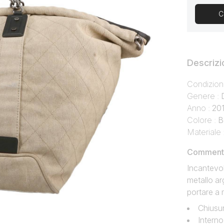
C
Descrizi
Condizion
Genere :
Anno :
20
Colore :
B
Materiale 
Commento 
Incantevol
metallo ar
portare a
Chiusur
Interno