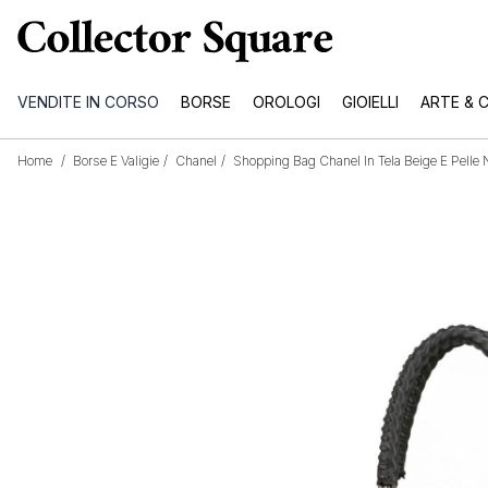
VENDITE IN CORSO
BORSE
OROLOGI
GIOIELLI
ARTE & 
Home
/
Borse E Valigie
/
Chanel
/
Shopping Bag Chanel In Tela Beige E Pelle 