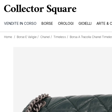
VENDITE IN CORSO
BORSE
OROLOGI
GIOIELLI
ARTE & 
Home
/
Borse E Valigie
/
Chanel
/
Timeless
/
Borsa A Tracolla Chanel Timeles