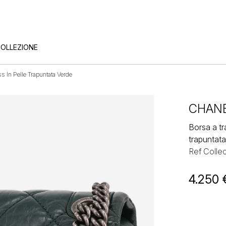
COLLEZIONE
s In Pelle Trapuntata Verde
CHAN
Borsa a tr
trapuntat
Ref Colle
4.250