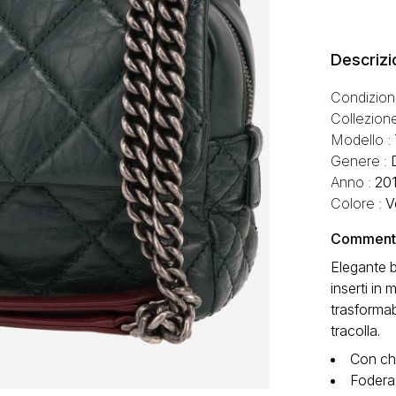
Descrizi
Condizion
Collezion
Modello :
Genere :
Anno :
20
Colore :
V
Commento 
Elegante b
inserti in
trasformab
tracolla.
Con chi
Fodera 