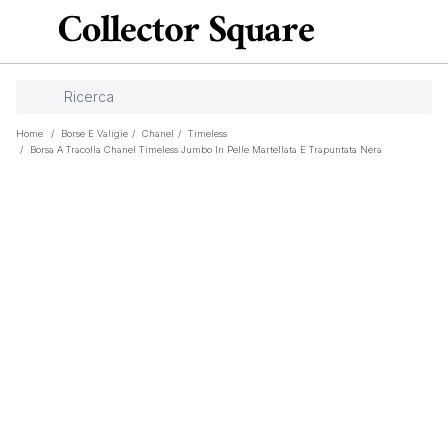
Home
/
Borse E Valigie
/
Chanel
/
Timeless
/
Borsa A Tracolla Chanel Timeless Jumbo In Pelle Martellata E Trapuntata Nera