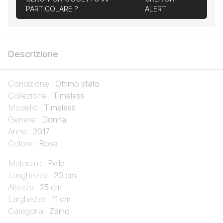
PARTICOLARE ?
ALERT
Descrizione
Condizione :
Ottimo stato
Collezione :
Timeless
Modello :
Timeless
Genere :
Donna
Anno :
2017
Colore :
Rosa
Materiale :
Pelle
Lunghezza :
20 cm
Altezza :
25 cm
Larghezza :
11 cm
Categoria :
Zaino