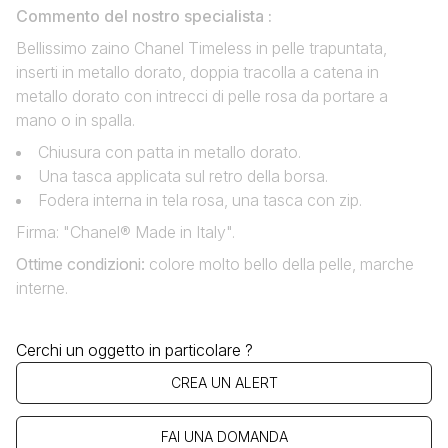
Commento del nostro specialista :
Bellissimo zaino Chanel Timeless in pelle trapuntata,
inserti in metallo dorato, doppia tracolla a catena in
metallo dorato con intrecci di pelle rosa da portare a
mano o in spalla.
Chiusura con patta in metallo dorato.
Una tasca applicata sul retro della borsa.
Fodera interna in tela rosa, una tasca con zip.
Firma: "Chanel® Made in Italy".
Ottime condizioni:
colore molto bello della pelle, marche
interne.
Cerchi un oggetto in particolare ?
CREA UN ALERT
FAI UNA DOMANDA