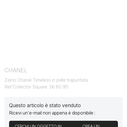
CHANEL
Zaino Chanel Timeless in pelle trapuntata
Ref Collector Square: 36 80 90
Questo articolo è stato venduto
Ricevi un'e-mail non appena è disponibile :
CERCHI UN OGGETTO IN
CREA UN