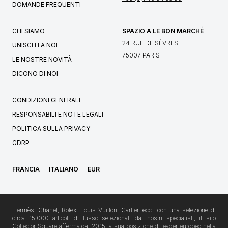
DOMANDE FREQUENTI
CHI SIAMO
SPAZIO A LE BON MARCHÉ
24 RUE DE SÈVRES,
UNISCITI A NOI
75007 PARIS
LE NOSTRE NOVITÀ
DICONO DI NOI
CONDIZIONI GENERALI
RESPONSABILI E NOTE LEGALI
POLITICA SULLA PRIVACY
GDRP
FRANCIA
ITALIANO
EUR
Hermès, Chanel, Rolex, Louis Vuitton, Cartier, ecc.: con una selezione di
circa 15.000 articoli di lusso selezionati dai nostri specialisti, il sito
Collector Square afferma dal 2015 la sua posizione di leader europeo nella