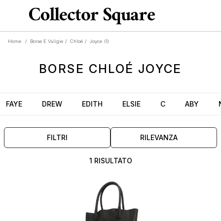
Home
/
Borse E Valigie
/
Chloé
/
Joyce
(1)
BORSE
CHLOÉ JOYCE
FAYE
DREW
EDITH
ELSIE
C
ABY
FILTRI
RILEVANZA
1 RISULTATO