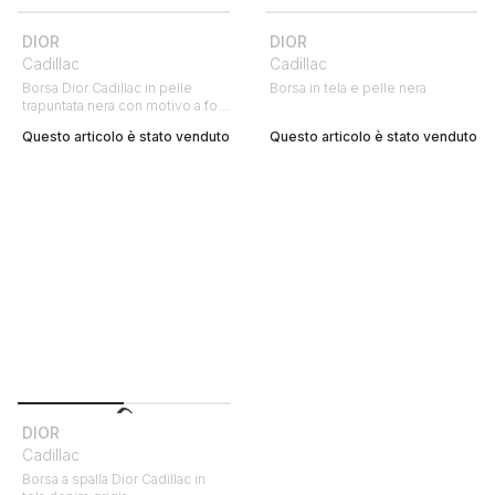
DIOR
DIOR
Cadillac
Cadillac
Borsa Dior Cadillac in pelle
Borsa in tela e pelle nera
trapuntata nera con motivo a fori
e pelle verniciata rossa
Questo articolo è stato venduto
Questo articolo è stato venduto
DIOR
Cadillac
Borsa a spalla Dior Cadillac in