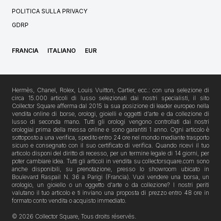
POLITICA SULLA PRIVACY
GDRP
FRANCIA
ITALIANO
EUR
Hermès, Chanel, Rolex, Louis Vuitton, Cartier, ecc.: con una selezione di
circa 15.000 articoli di lusso selezionati dai nostri specialisti, il sito
Collector Square afferma dal 2015 la sua posizione di leader europeo nella
vendita online di borse, orologi, gioielli e oggetti d'arte e da collezione di
lusso di seconda mano. Tutti gli orologi vengono controllati dai nostri
orologiai prima della messa online e sono garantiti 1 anno. Ogni articolo è
sottoposto a una verifica, spedito entro 24 ore nel mondo mediante trasporto
sicuro e consegnato con il suo certificato di verifica. Quando ricevi il tuo
articolo disponi del diritto di recesso, per un termine legale di 14 giorni, per
poter cambiare idea. Tutti gli articoli in vendita su collectorsquare.com sono
anche disponibili, su prenotazione, presso lo showroom ubicato in
Boulevard Raspail N. 36 a Parigi (Francia). Vuoi vendere una borsa, un
orologio, un gioiello o un oggetto d'arte o da collezione? I nostri periti
valutano il tuo articolo e ti inviano una proposta di prezzo entro 48 ore in
formato conto vendita o acquisto immediato.
© 2026 Collector Square, Tous droits réservés.