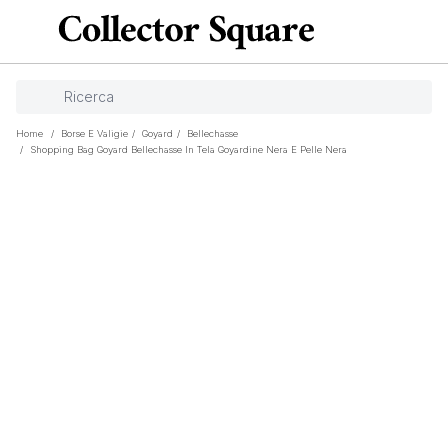
Home
/
Borse E Valigie
/
Goyard
/
Bellechasse
/
Shopping Bag Goyard Bellechasse In Tela Goyardine Nera E Pelle Nera