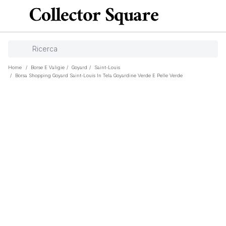
Home
/
Borse E Valigie
/
Goyard
/
Saint-Louis
/
Borsa Shopping Goyard Saint-Louis In Tela Goyardine Verde E Pelle Verde