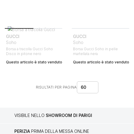
GUCCI
GUCCI
Soho
Soho
Borsa a tracolla Gucci Soho
Borsa Gucci Soho in pelle
Disco in pitone nero
martellata nera
Questo articolo è stato venduto
Questo articolo è stato venduto
60
RISULTATI PER PAGINA
VISIBILE NELLO
SHOWROOM DI PARIGI
PERIZIA
PRIMA DELLA MESSA ONLINE