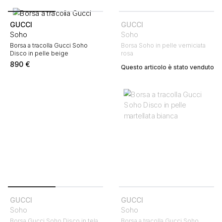
GUCCI
GUCCI
Soho
Soho
Borsa a tracolla Gucci Soho
Borsa Soho in pelle verniciata
Disco in pelle beige
rosa
890
€
Questo articolo è stato venduto
GUCCI
GUCCI
Soho
Soho
Borsa Gucci Soho Disco in tela
Borsa a tracolla Gucci Soho