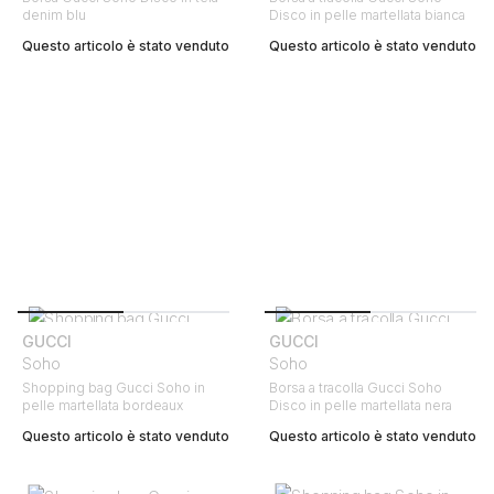
denim blu
Disco in pelle martellata bianca
Questo articolo è stato venduto
Questo articolo è stato venduto
GUCCI
GUCCI
Soho
Soho
Shopping bag Gucci Soho in
Borsa a tracolla Gucci Soho
pelle martellata bordeaux
Disco in pelle martellata nera
Questo articolo è stato venduto
Questo articolo è stato venduto