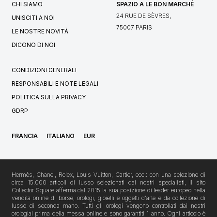
CHI SIAMO
SPAZIO A LE BON MARCHÉ
24 RUE DE SÈVRES,
UNISCITI A NOI
75007 PARIS
LE NOSTRE NOVITÀ
DICONO DI NOI
CONDIZIONI GENERALI
RESPONSABILI E NOTE LEGALI
POLITICA SULLA PRIVACY
GDRP
FRANCIA
ITALIANO
EUR
Hermès, Chanel, Rolex, Louis Vuitton, Cartier, ecc.: con una selezione di
circa 15.000 articoli di lusso selezionati dai nostri specialisti, il sito
Collector Square afferma dal 2015 la sua posizione di leader europeo nella
vendita online di borse, orologi, gioielli e oggetti d'arte e da collezione di
lusso di seconda mano. Tutti gli orologi vengono controllati dai nostri
orologiai prima della messa online e sono garantiti 1 anno. Ogni articolo è