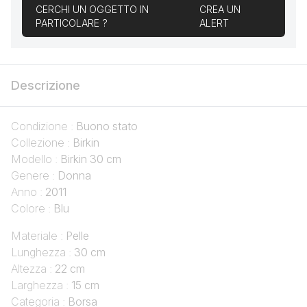
CERCHI UN OGGETTO IN
CREA UN
PARTICOLARE ?
ALERT
Descrizione
Condizione :
Buono stato
Collezione :
Birkin
Modello :
Birkin 30 cm
Genere :
Donna
Anno :
2011
Colore :
Blu
Materiale :
Pelle
Lunghezza :
30 cm
Altezza :
22 cm
Larghezza :
15 cm
Categoria :
Borsa