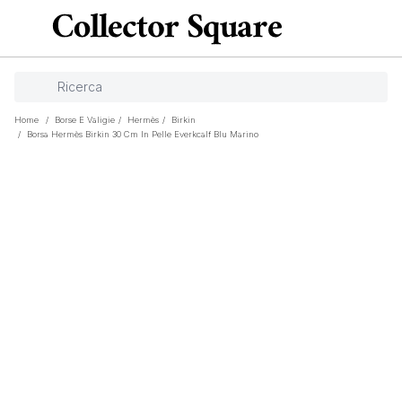
Home
/
Borse E Valigie
/
Hermès
/
Birkin
/
Borsa Hermès Birkin 30 Cm In Pelle Everkcalf Blu Marino