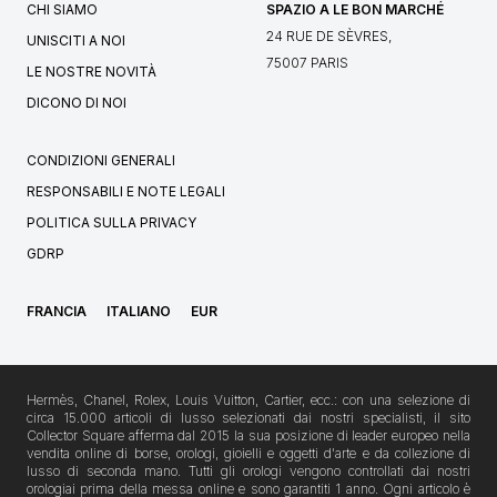
CHI SIAMO
SPAZIO A LE BON MARCHÉ
24 RUE DE SÈVRES,
UNISCITI A NOI
75007 PARIS
LE NOSTRE NOVITÀ
DICONO DI NOI
CONDIZIONI GENERALI
RESPONSABILI E NOTE LEGALI
POLITICA SULLA PRIVACY
GDRP
FRANCIA
ITALIANO
EUR
Hermès, Chanel, Rolex, Louis Vuitton, Cartier, ecc.: con una selezione di
circa 15.000 articoli di lusso selezionati dai nostri specialisti, il sito
Collector Square afferma dal 2015 la sua posizione di leader europeo nella
vendita online di borse, orologi, gioielli e oggetti d'arte e da collezione di
lusso di seconda mano. Tutti gli orologi vengono controllati dai nostri
orologiai prima della messa online e sono garantiti 1 anno. Ogni articolo è