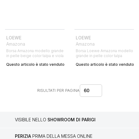
LOEWE
LOEWE
Amazona
Amazona
Borsa Amazona modello grande
Borsa Loewe Amazona modello
in pelle beige color talpa e viola
grande in pelle color talpa
Questo articolo è stato venduto
Questo articolo è stato venduto
60
RISULTATI PER PAGINA
VISIBILE NELLO
SHOWROOM DI PARIGI
PERIZIA
PRIMA DELLA MESSA ONLINE