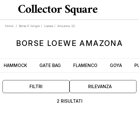
Home
/
Borse E Valigie
/
Loewe
/
Amazona
(2)
BORSE
LOEWE AMAZONA
HAMMOCK
GATE BAG
FLAMENCO
GOYA
P
FILTRI
RILEVANZA
2 RISULTATI