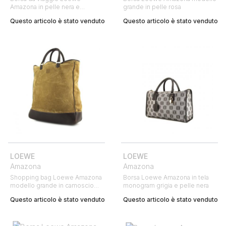
Amazona in pelle nera e
grande in pelle rosa
camoscio nero
Questo articolo è stato venduto
Questo articolo è stato venduto
LOEWE
LOEWE
Amazona
Amazona
Shopping bag Loewe Amazona
Borsa Loewe Amazona in tela
modello grande in camoscio
monogram grigia e pelle nera
verde kaki e marrone scuro
Questo articolo è stato venduto
Questo articolo è stato venduto