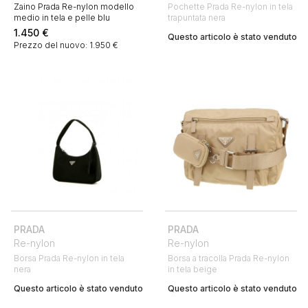
Zaino Prada Re-nylon modello
Pochette Prada Re-nylon in tela
medio in tela e pelle blu
trapuntata nera
1.450
€
Questo articolo è stato venduto
Prezzo del nuovo: 1.950 €
PRADA
PRADA
Re-nylon
Re-nylon
Borsa Prada Re-nylon in tela
Borsa a tracolla Prada Re-nylon
nera
in tela beige
Questo articolo è stato venduto
Questo articolo è stato venduto