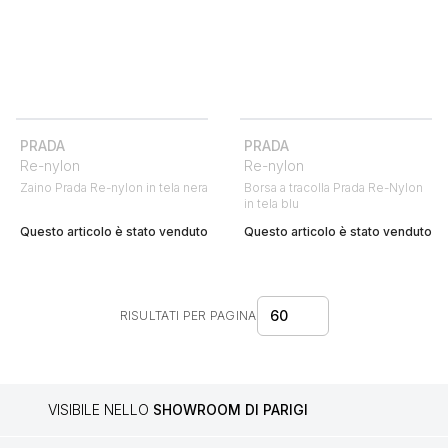
PRADA
PRADA
Re-nylon
Re-nylon
Zaino Prada Re-nylon in tela nera
Borsa a tracolla Prada Re-Nylon
in tela blu
Questo articolo è stato venduto
Questo articolo è stato venduto
60
RISULTATI PER PAGINA
VISIBILE NELLO
SHOWROOM DI PARIGI