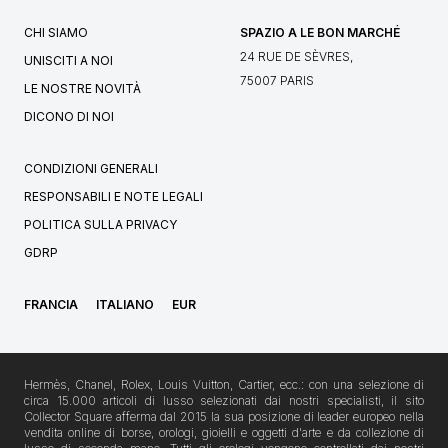
CHI SIAMO
SPAZIO A LE BON MARCHÉ
24 RUE DE SÈVRES,
UNISCITI A NOI
75007 PARIS
LE NOSTRE NOVITÀ
DICONO DI NOI
CONDIZIONI GENERALI
RESPONSABILI E NOTE LEGALI
POLITICA SULLA PRIVACY
GDRP
FRANCIA
ITALIANO
EUR
Hermès, Chanel, Rolex, Louis Vuitton, Cartier, ecc.: con una selezione di
circa 15.000 articoli di lusso selezionati dai nostri specialisti, il sito
Collector Square afferma dal 2015 la sua posizione di leader europeo nella
vendita online di borse, orologi, gioielli e oggetti d'arte e da collezione di