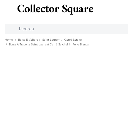
Home
/
Borse E Valigie
/
Saint Laurent
/
Carré Satchel
/
Borsa A Tracolla Saint Laurent Carré Satchel In Pelle Bianca