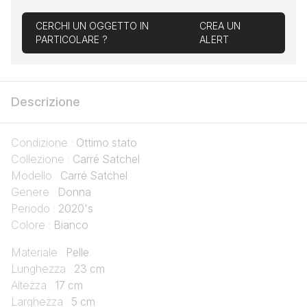
CERCHI UN OGGETTO IN
CREA UN
PARTICOLARE ?
ALERT
Descrizione
Condizione :
Ottimo stato
Collezione :
Carré Satchel
Modello :
Carré Satchel
Genere :
Donna
Periodo :
2020's
Colore :
Bianco
Materiale :
Pelle
Lunghezza :
23 cm
Altezza :
17 cm
Larghezza :
5 cm