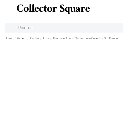
Home
/
Gioielli
/
Cartier
/
Love
/
Bracciale Aperto Cartier Love Ouvert In Oro Bianco