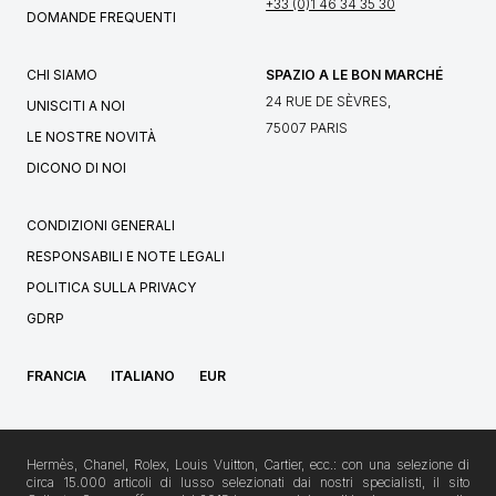
+33 (0)1 46 34 35 30
DOMANDE FREQUENTI
CHI SIAMO
SPAZIO A LE BON MARCHÉ
24 RUE DE SÈVRES,
UNISCITI A NOI
75007 PARIS
LE NOSTRE NOVITÀ
DICONO DI NOI
CONDIZIONI GENERALI
RESPONSABILI E NOTE LEGALI
POLITICA SULLA PRIVACY
GDRP
FRANCIA
ITALIANO
EUR
Hermès, Chanel, Rolex, Louis Vuitton, Cartier, ecc.: con una selezione di
circa 15.000 articoli di lusso selezionati dai nostri specialisti, il sito