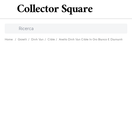
Home
/
Gioielli
/
Dinh Van
/
Cible
/
Anello Dinh Van Cible In Oro Bianco E Diamanti