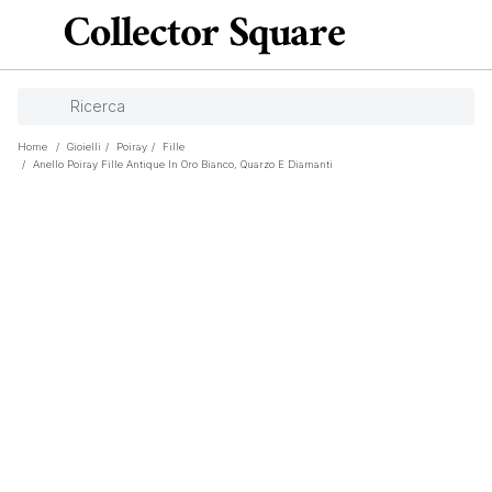
Home
/
Gioielli
/
Poiray
/
Fille
/
Anello Poiray Fille Antique In Oro Bianco, Quarzo E Diamanti