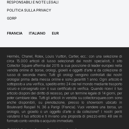
RESPONSABILI E NOTE LEGALI
POLITICA SULLA PRIVACY
GDRP
FRANCIA
ITALIANO
EUR
Hermès, Chanel, Rolex, Louis Vuitton, Cartier, ecc.: con una selezione di
circa 15.000 articoli di lusso selezionati dai nostri specialisti, il sito
Collector Square afferma dal 2015 la sua posizione di leader europeo nella
vendita online di borse, orologi, gioielli e oggetti d'arte e da collezione di
lusso di seconda mano. Tutti gli orologi vengono controllati dai nostri
orologiai prima della messa online e sono garantiti 1 anno. Ogni articolo è
sottoposto a una verifica, spedito entro 24 ore nel mondo mediante trasporto
sicuro e consegnato con il suo certificato di verifica. Quando ricevi il tuo
articolo disponi del diritto di recesso, per un termine legale di 14 giorni, per
poter cambiare idea. Tutti gli articoli in vendita su collectorsquare.com sono
anche disponibili, su prenotazione, presso lo showroom ubicato in
Boulevard Raspail N. 36 a Parigi (Francia). Vuoi vendere una borsa, un
orologio, un gioiello o un oggetto d'arte o da collezione? I nostri periti
valutano il tuo articolo e ti inviano una proposta di prezzo entro 48 ore in
formato conto vendita o acquisto immediato.