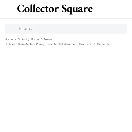
Home
/
Gioielli
/
Poiray
/
Tresse
/
Anello Semi-Mobile Poiray Tresse Modello Grande In Oro Bianco E Diamanti