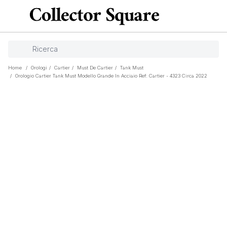
Home
/
Orologi
/
Cartier
/
Must De Cartier
/
Tank Must
/
Orologio Cartier Tank Must Modello Grande In Acciaio Ref: Cartier - 4323 Circa 2022