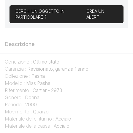
CERCHI UN OGGETTO IN
CREA UN
PARTICOLARE ?
ALERT
Descrizione
Condizione :
Ottimo stato
Garanzia :
Revisionato, garanzia 1 anno
Collezione :
Pasha
Modello :
Miss Pasha
Riferimento :
Cartier - 2973
Genere :
Donna
Periodo :
2000
Movimento :
Quarzo
Materiale del cinturino :
Acciaio
Materiale della cassa :
Acciaio