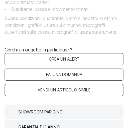
acciaio firmata Cartier.
Quadrante‚ cassa e movimento firmati.
Buone condizioni
:
quadrante, vetro e lancette in ottime
condizioni, graffi di usura sul cinturino, micrograffi
superficiali sulla cassa, micrograffi di usura sulla lunetta.
Cerchi un oggetto in particolare ?
CREA UN ALERT
FAI UNA DOMANDA
VENDI UN ARTICOLO SIMILE
SHOWROOM PARIGINO
GARANZIA DI 1 ANNO