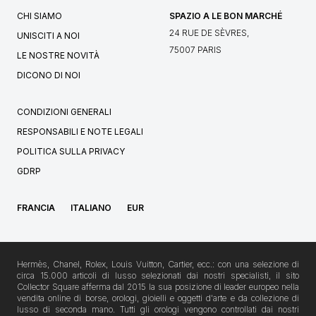
CHI SIAMO
SPAZIO A LE BON MARCHÉ
24 RUE DE SÈVRES,
UNISCITI A NOI
75007 PARIS
LE NOSTRE NOVITÀ
DICONO DI NOI
CONDIZIONI GENERALI
RESPONSABILI E NOTE LEGALI
POLITICA SULLA PRIVACY
GDRP
FRANCIA
ITALIANO
EUR
Hermès, Chanel, Rolex, Louis Vuitton, Cartier, ecc.: con una selezione di
circa 15.000 articoli di lusso selezionati dai nostri specialisti, il sito
Collector Square afferma dal 2015 la sua posizione di leader europeo nella
vendita online di borse, orologi, gioielli e oggetti d'arte e da collezione di
lusso di seconda mano. Tutti gli orologi vengono controllati dai nostri