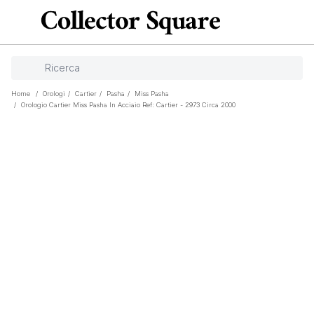
Home
/
Orologi
/
Cartier
/
Pasha
/
Miss Pasha
/
Orologio Cartier Miss Pasha In Acciaio Ref: Cartier - 2973 Circa 2000