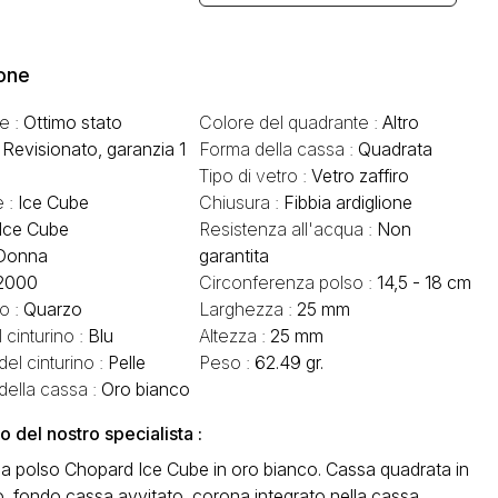
one
e :
Ottimo stato
Colore del quadrante :
Altro
:
Revisionato, garanzia 1
Forma della cassa :
Quadrata
Tipo di vetro :
Vetro zaffiro
e :
Ice Cube
Chiusura :
Fibbia ardiglione
Ice Cube
Resistenza all'acqua :
Non
Donna
garantita
2000
Circonferenza polso :
14,5 - 18 cm
o :
Quarzo
Larghezza :
25 mm
 cinturino :
Blu
Altezza :
25 mm
del cinturino :
Pelle
Peso :
62.49 gr.
della cassa :
Oro bianco
del nostro specialista :
da polso Chopard Ice Cube in oro bianco. Cassa quadrata in
, fondo cassa avvitato, corona integrato nella cassa.