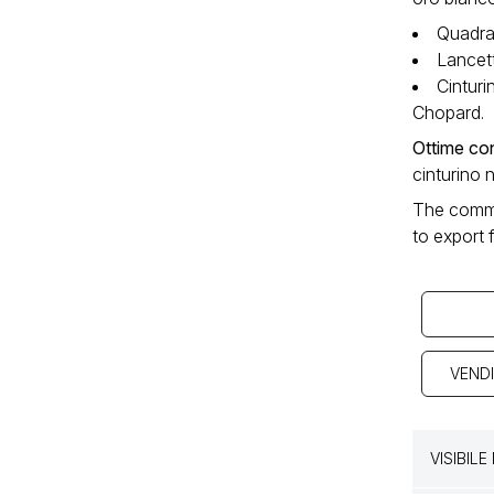
Quadra
Lancett
Cinturi
Chopard.
Ottime con
cinturino 
The commer
to export
VENDI
VISIBIL