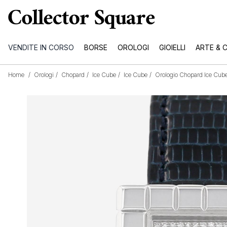
VENDITE IN CORSO
BORSE
OROLOGI
GIOIELLI
ARTE & 
Home
/
Orologi
/
Chopard
/
Ice Cube
/
Ice Cube
/
Orologio Chopard Ice Cube