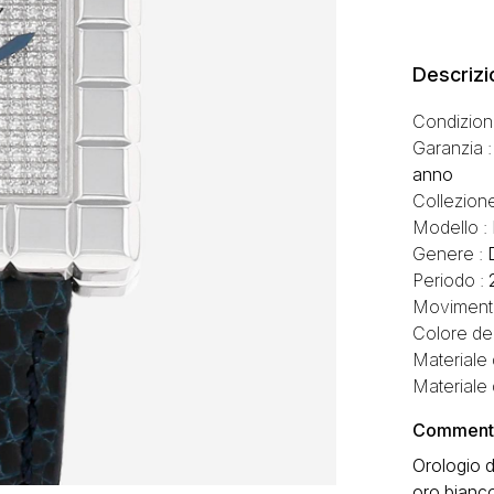
Descrizi
Condizion
Garanzia 
anno
Collezion
Modello :
Genere :
Periodo :
Moviment
Colore del
Materiale 
Materiale 
Commento 
Orologio 
oro bianco