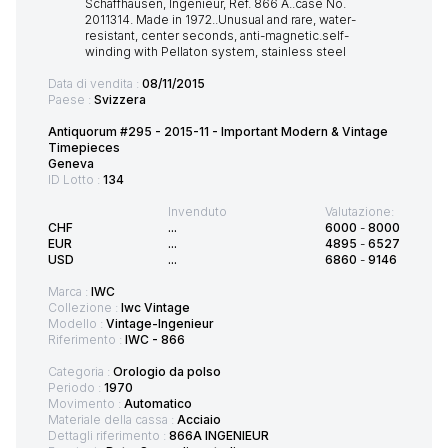
Data di vendita :
08/11/2015
Paese :
Svizzera
Antiquorum #295 - 2015-11 - Important Modern & Vintage
Timepieces
Geneva
ID Lotto :
134
Invenduto
Valutazione:
CHF
...
6000
-
8000
EUR
...
4895
-
6527
USD
...
6860
-
9146
Marca :
IWC
Collezione :
Iwc Vintage
Modello :
Vintage-Ingenieur
Riferimento :
IWC - 866
Categoria :
Orologio da polso
Periodo :
1970
Movimento :
Automatico
Materiale della cassa :
Acciaio
Dettagli riferimento :
866A INGENIEUR