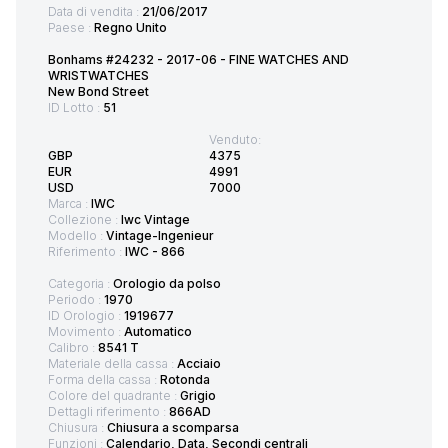
Data di vendita :
21/06/2017
Paese :
Regno Unito
Bonhams #24232 - 2017-06 - FINE WATCHES AND
WRISTWATCHES
New Bond Street
ID Lotto :
51
Venduto:
GBP
4375
EUR
4991
USD
7000
Marca :
IWC
Collezione :
Iwc Vintage
Modello :
Vintage-Ingenieur
Riferimento :
IWC - 866
Categoria :
Orologio da polso
Periodo :
1970
ID Orologio :
1919677
Movimento :
Automatico
Calibro :
8541 T
Materiale della cassa :
Acciaio
Forma della cassa :
Rotonda
Colore del quadrante :
Grigio
Dettagli riferimento :
866AD
Chiusura :
Chiusura a scomparsa
Funzioni :
Calendario, Data, Secondi centrali