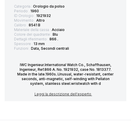
Categoria :
Orologio da polso
Periodo :
1960
ID Orologio :
1921932
Movimento :
Altro
Calibro :
8541 B
Materiale della cassa :
Acciaio
Colore del quadrante :
Blu
Dettagli riferimento :
866 .
Spessore :
13 mm
Funzioni :
Data, Secondi centrali
IWC Ingenieur.International Watch Co., Schaffhausen,
Ingenieur, Ref.866 A. No. 1921932, case No. 1813377.
Made in the late.1960s..Unusual, water-resistant, center
seconds, anti-magnetic, self-winding with Pellaton
system, stainless steel.wristwatch with d
Leggi la descrizione dell'esperto