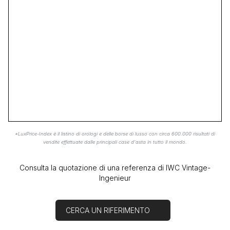
*LuxPrice-Index è il listino di orologi e delle borse di lusso con circa 600.000 risultati di
vendite effettuate dalle principali case d'asta in tutto il mondo.
Consulta la quotazione di una referenza di IWC Vintage-
Ingenieur
CERCA UN RIFERIMENTO