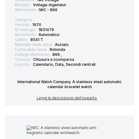
Modello :
Vintage-Ingenieur
Riferimento :
IWC - 866
Categoria :
Periodo :
1970
ID Orologio :
1831479
Movimento :
Automatico
Calibro :
8541 T
Materiale della cassa :
Acciaio
Forma della cassa :
Rotonda
Dettagli riferimento :
866 ,
Chiusura :
Chiusura a scomparsa
Funzioni :
Calendario, Data, Secondi centrali
International Watch Company. A stainless steel automatic
calendar bracelet watch
Leggi la descrizione dell'esperto