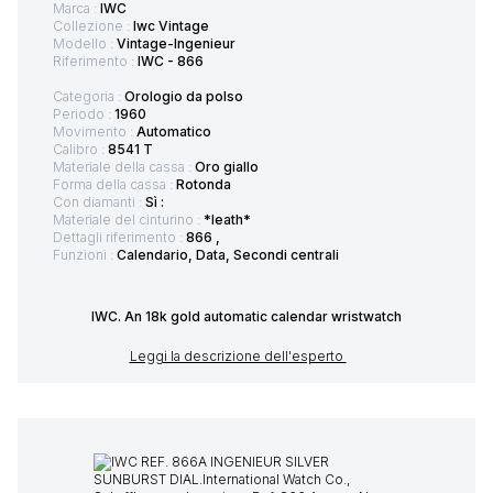
Marca :
IWC
Collezione :
Iwc Vintage
Modello :
Vintage-Ingenieur
Riferimento :
IWC - 866
Categoria :
Orologio da polso
Periodo :
1960
Movimento :
Automatico
Calibro :
8541 T
Materiale della cassa :
Oro giallo
Forma della cassa :
Rotonda
Con diamanti :
Sì :
Materiale del cinturino :
*leath*
Dettagli riferimento :
866 ,
Funzioni :
Calendario, Data, Secondi centrali
IWC. An 18k gold automatic calendar wristwatch
Leggi la descrizione dell'esperto