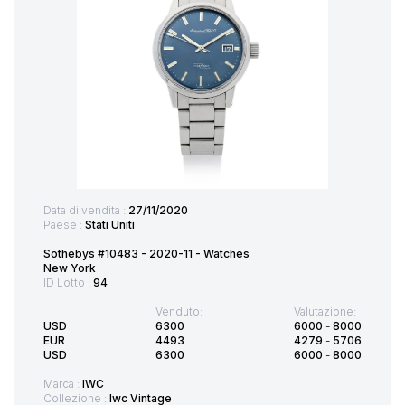
Data di vendita :
27/11/2020
Paese :
Stati Uniti
Sothebys #10483 - 2020-11 - Watches
New York
ID Lotto :
94
Venduto:
Valutazione:
USD
6300
6000
-
8000
EUR
4493
4279
-
5706
USD
6300
6000
-
8000
Marca :
IWC
Collezione :
Iwc Vintage