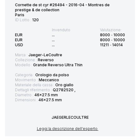
Cornette de st cyr #26494 - 2016-04 - Montres de
prestige & de collection
Paris
ID Lotto :
120
Invenduto
Valutazione:
EUR
...
8000
-
10000
EUR
...
8000
-
10000
USD
...
11211
-
14014
Marca :
Jaeger-LeCoultre
Collezione :
Reverso
Modello :
Grande Reverso Ultra Thin
Categoria :
Orologio da polso
Movimento :
Meccanico
Materiale della cassa :
Oro giallo
Dettagli riferimento :
Q2782520 ,
Diametro :
46x27.5 mm
Dimensioni :
46x27.5 mm
JAEGERLECOULTRE
Leggi la descrizione dell'esperto