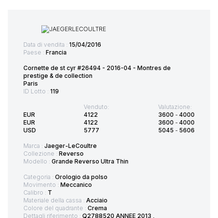
Data di vendita :
15/04/2016
Paese :
Francia
Cornette de st cyr #26494 - 2016-04 - Montres de
prestige & de collection
Paris
ID Lotto :
119
Venduto:
Valutazione:
EUR
4122
3600
-
4000
EUR
4122
3600
-
4000
USD
5777
5045
-
5606
Marca :
Jaeger-LeCoultre
Collezione :
Reverso
Modello :
Grande Reverso Ultra Thin
Categoria :
Orologio da polso
Movimento :
Meccanico
Calibro :
T
Materiale della cassa :
Acciaio
Colore del quadrante :
Crema
Dettagli riferimento :
Q2788520 ANNEE 2013 ,