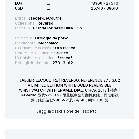
EUR
...
18360
-
27540
USD
...
25740
-
38610
Marca :
Jaeger-LeCoultre
Collezione :
Reverso
Modello :
Grande Reverso Ultra Thin
Categoria :
Orologio da polso
Movimento :
Meccanico
Materiale della cassa :
Oro bianco
Colore del quadrante :
Bianco
Materiale del cinturino :
*croco*
Dettagli riferimento :
273 . 3 . 62
JAEGER-LECOULTRE | REVERSO, REFERENCE 273.3.62
A LIMITED EDITION WHITE GOLD REVERSIBLE
WRISTWATCH WITH ENAMEL DIAL, CIRCA 2013 | 積家 |
Reverso 型號273.3.62 限量版白金可翻轉腕錶，備琺瑯錶
盤，錶殼編號2805971及38/50，約2013年製
Leggi la descrizione dell'esperto