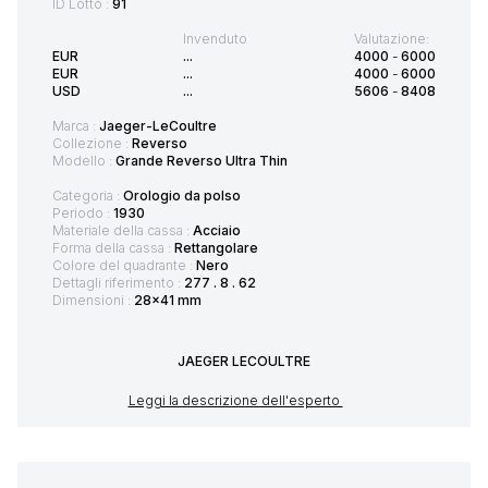
ID Lotto :
91
Invenduto
Valutazione:
EUR
...
4000
-
6000
EUR
...
4000
-
6000
USD
...
5606
-
8408
Marca :
Jaeger-LeCoultre
Collezione :
Reverso
Modello :
Grande Reverso Ultra Thin
Categoria :
Orologio da polso
Periodo :
1930
Materiale della cassa :
Acciaio
Forma della cassa :
Rettangolare
Colore del quadrante :
Nero
Dettagli riferimento :
277 . 8 . 62
Dimensioni :
28x41 mm
JAEGER LECOULTRE
Leggi la descrizione dell'esperto