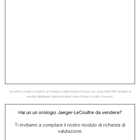
*LuxPrice-Index è il listino di orologi e delle borse di lusso con circa 600.000 risultati di
vendite effettuate dalle principali case d'asta in tutto il mondo.
Hai un un orologio Jaeger-LeCoultre da vendere?
Ti invitiamo a compilare il nostro modulo di richiesta di
valutazione.