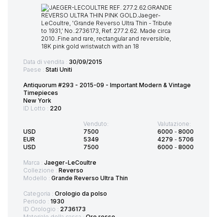
Data di vendita :
30/09/2015
Paese :
Stati Uniti
Antiquorum #293 - 2015-09 - Important Modern & Vintage
Timepieces
New York
ID Lotto :
220
Venduto:
Valutazione:
USD
7500
6000
-
8000
EUR
5349
4279
-
5706
USD
7500
6000
-
8000
Marca :
Jaeger-LeCoultre
Collezione :
Reverso
Modello :
Grande Reverso Ultra Thin
Categoria :
Orologio da polso
Periodo :
1930
ID Orologio :
2736173
Materiale della cassa :
Oro rosso