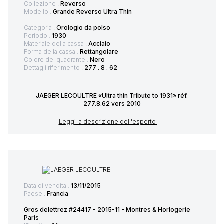
Collezione :
Reverso
Modello :
Grande Reverso Ultra Thin
Categoria :
Orologio da polso
Periodo :
1930
Materiale della cassa :
Acciaio
Forma della cassa :
Rettangolare
Colore del quadrante :
Nero
Dettagli riferimento :
277 . 8 . 62
JAEGER LECOULTRE «Ultra thin Tribute to 1931» réf.
277.8.62 vers 2010
Leggi la descrizione dell'esperto
Data di vendita :
13/11/2015
Paese :
Francia
Gros delettrez #24417 - 2015-11 - Montres & Horlogerie
Paris