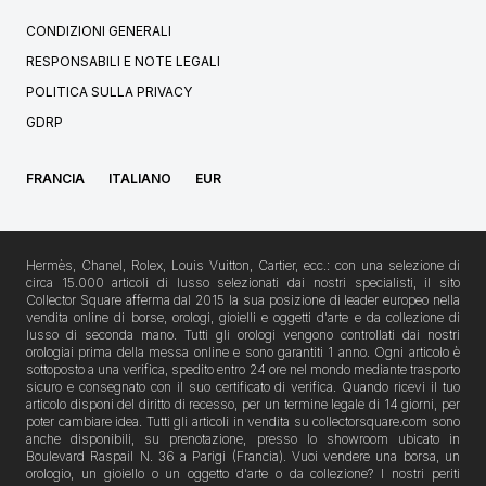
CONDIZIONI GENERALI
RESPONSABILI E NOTE LEGALI
POLITICA SULLA PRIVACY
GDRP
FRANCIA
ITALIANO
EUR
Hermès, Chanel, Rolex, Louis Vuitton, Cartier, ecc.: con una selezione di
circa 15.000 articoli di lusso selezionati dai nostri specialisti, il sito
Collector Square afferma dal 2015 la sua posizione di leader europeo nella
vendita online di borse, orologi, gioielli e oggetti d'arte e da collezione di
lusso di seconda mano. Tutti gli orologi vengono controllati dai nostri
orologiai prima della messa online e sono garantiti 1 anno. Ogni articolo è
sottoposto a una verifica, spedito entro 24 ore nel mondo mediante trasporto
sicuro e consegnato con il suo certificato di verifica. Quando ricevi il tuo
articolo disponi del diritto di recesso, per un termine legale di 14 giorni, per
poter cambiare idea. Tutti gli articoli in vendita su collectorsquare.com sono
anche disponibili, su prenotazione, presso lo showroom ubicato in
Boulevard Raspail N. 36 a Parigi (Francia). Vuoi vendere una borsa, un
orologio, un gioiello o un oggetto d'arte o da collezione? I nostri periti