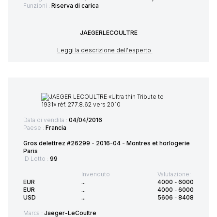
Funzioni :
Riserva di carica
JAEGERLECOULTRE
Leggi la descrizione dell'esperto
Data di vendita :
04/04/2016
Paese :
Francia
Gros delettrez #26299 - 2016-04 - Montres et horlogerie
Paris
ID Lotto :
99
Invenduto
Valutazione:
EUR
...
4000
-
6000
EUR
...
4000
-
6000
USD
...
5606
-
8408
Marca :
Jaeger-LeCoultre