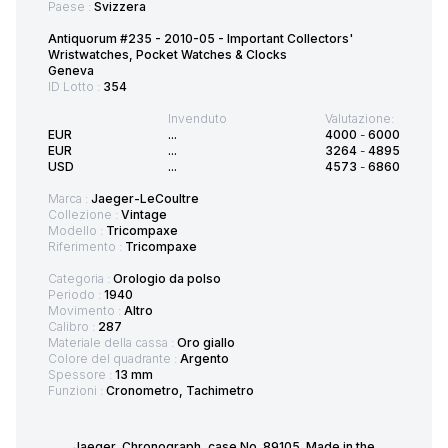
Paese :
Svizzera
Antiquorum #235 - 2010-05 - Important Collectors'
Wristwatches, Pocket Watches & Clocks
Geneva
ID Lotto :
354
Invenduto
Valutazione:
EUR
...
4000
-
6000
EUR
...
3264
-
4895
USD
...
4573
-
6860
Marca :
Jaeger-LeCoultre
Collezione :
Vintage
Modello :
Tricompaxe
Riferimento :
Tricompaxe
Categoria :
Orologio da polso
Periodo :
1940
Movimento :
Altro
Calibro :
287
Materiale della cassa :
Oro giallo
Colore del quadrante :
Argento
Spessore :
13 mm
Funzioni :
Cronometro, Tachimetro
Jaeger, Chronograph, case.No. 89105. Made in the