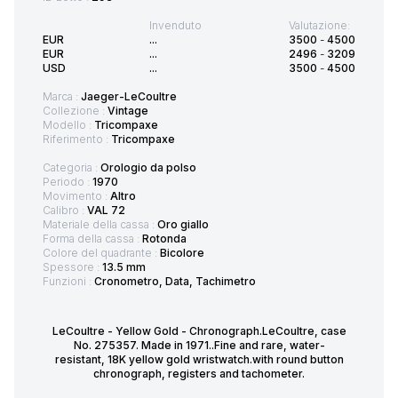
Invenduto
Valutazione:
EUR
...
3500
-
4500
EUR
...
2496
-
3209
USD
...
3500
-
4500
Marca :
Jaeger-LeCoultre
Collezione :
Vintage
Modello :
Tricompaxe
Riferimento :
Tricompaxe
Categoria :
Orologio da polso
Periodo :
1970
Movimento :
Altro
Calibro :
VAL 72
Materiale della cassa :
Oro giallo
Forma della cassa :
Rotonda
Colore del quadrante :
Bicolore
Spessore :
13.5 mm
Funzioni :
Cronometro, Data, Tachimetro
LeCoultre - Yellow Gold - Chronograph.LeCoultre, case
No. 275357. Made in 1971..Fine and rare, water-
resistant, 18K yellow gold wristwatch.with round button
chronograph, registers and tachometer.