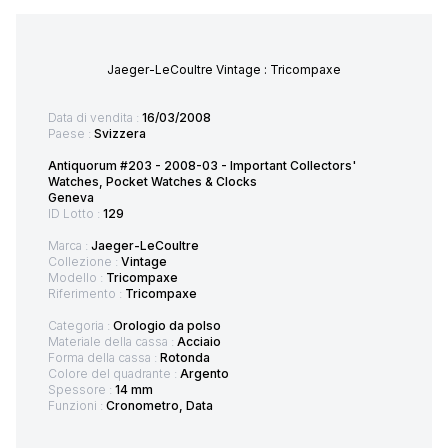
Jaeger-LeCoultre Vintage : Tricompaxe
Data di vendita :
16/03/2008
Paese :
Svizzera
Antiquorum #203 - 2008-03 - Important Collectors'
Watches, Pocket Watches & Clocks
Geneva
ID Lotto :
129
Marca :
Jaeger-LeCoultre
Collezione :
Vintage
Modello :
Tricompaxe
Riferimento :
Tricompaxe
Categoria :
Orologio da polso
Materiale della cassa :
Acciaio
Forma della cassa :
Rotonda
Colore del quadrante :
Argento
Spessore :
14 mm
Funzioni :
Cronometro, Data