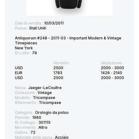
Data di vendita :
10/03/2011
Paese :
Stati Uniti
Antiquorum #248 - 2011-03 - Important Modern & Vintage
Timepieces
New York
ID Lotto :
79
Venduto:
Valutazione:
USD
2500
2000
-
3000
EUR
1783
1426
-
2140
USD
2500
2000
-
3000
Marca :
Jaeger-LeCoultre
Collezione :
Vintage
Modello :
Tricompaxe
Riferimento :
Tricompaxe
Categoria :
Orologio da polso
Periodo :
1960
ID Orologio :
301115
Movimento :
Altro
Calibro :
72
Materiale della cassa :
Acciaio