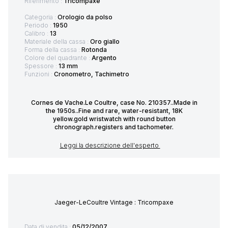
Riferimento :
Tricompaxe
Categoria :
Orologio da polso
Periodo :
1950
Calibro :
13
Materiale della cassa :
Oro giallo
Forma della cassa :
Rotonda
Colore del quadrante :
Argento
Spessore :
13 mm
Funzioni :
Cronometro, Tachimetro
Cornes de Vache.Le Coultre, case No. 210357..Made in
the 1950s..Fine and rare, water-resistant, 18K
yellow.gold wristwatch with round button
chronograph.registers and tachometer.
Leggi la descrizione dell'esperto
Jaeger-LeCoultre Vintage : Tricompaxe
Data di vendita :
05/12/2007