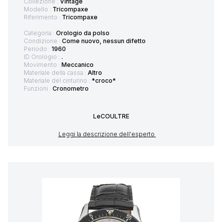
Collezione :
Vintage
Modello :
Tricompaxe
Riferimento :
Tricompaxe
Categoria :
Orologio da polso
Condizione :
Come nuovo, nessun difetto
Periodo :
1960
ID Orologio :
.
Movimento :
Meccanico
Materiale della cassa :
Altro
Materiale del cinturino :
*croco*
Funzioni :
Cronometro
LeCOULTRE
Leggi la descrizione dell'esperto