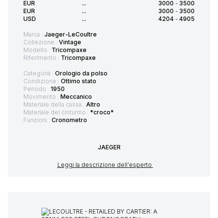
EUR
...
3000
-
3500
EUR
...
3000
-
3500
USD
...
4204
-
4905
Marca :
Jaeger-LeCoultre
Collezione :
Vintage
Modello :
Tricompaxe
Riferimento :
Tricompaxe
Categoria :
Orologio da polso
Condizione :
Ottimo stato
Periodo :
1950
Movimento :
Meccanico
Materiale della cassa :
Altro
Materiale del cinturino :
*croco*
Funzioni :
Cronometro
JAEGER
Leggi la descrizione dell'esperto