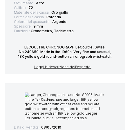
Movimento :
Altro
Calibro :
72
Materiale della cassa :
Oro giallo
Forma della cassa :
Rotonda
Colore del quadrante :
Argento
Spessore :
9 mm
Funzioni :
Cronometro, Tachimetro
LECOULTRE CHRONOGRAPH.LeCoultre, Swiss.
No.249659. Made in the 1960s..Very fine and unusual,
18K yellow gold round-button.chronograph wristwatch.
Leggi la descrizione dell'esperto
Data di vendita :
08/05/2010