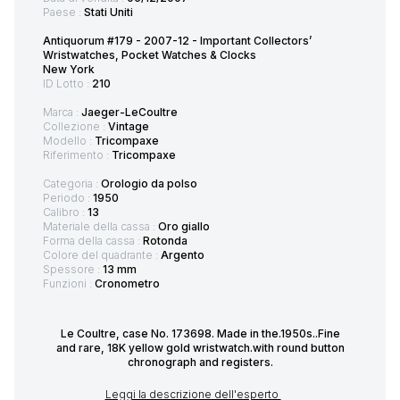
Paese :
Stati Uniti
Antiquorum #179 - 2007-12 - Important Collectors’
Wristwatches, Pocket Watches & Clocks
New York
ID Lotto :
210
Marca :
Jaeger-LeCoultre
Collezione :
Vintage
Modello :
Tricompaxe
Riferimento :
Tricompaxe
Categoria :
Orologio da polso
Periodo :
1950
Calibro :
13
Materiale della cassa :
Oro giallo
Forma della cassa :
Rotonda
Colore del quadrante :
Argento
Spessore :
13 mm
Funzioni :
Cronometro
Le Coultre, case No. 173698. Made in the.1950s..Fine
and rare, 18K yellow gold wristwatch.with round button
chronograph and registers.
Leggi la descrizione dell'esperto