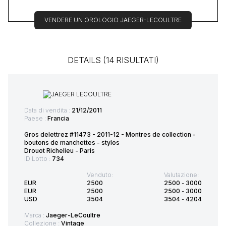
VENDERE UN OROLOGIO JAEGER-LECOULTRE
DETAILS (14 RISULTATI)
Data di vendita :
21/12/2011
Paese :
Francia
Gros delettrez #11473 - 2011-12 - Montres de collection -
boutons de manchettes - stylos
Drouot Richelieu - Paris
ID Lotto :
734
Venduto:
Valutazione:
EUR
2500
2500
-
3000
EUR
2500
2500
-
3000
USD
3504
3504
-
4204
Marca :
Jaeger-LeCoultre
Collezione :
Vintage