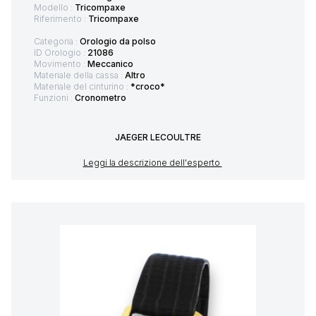
Modello :
Tricompaxe
Riferimento :
Tricompaxe
Categoria :
Orologio da polso
ID Orologio :
21086
Movimento :
Meccanico
Materiale della cassa :
Altro
Materiale del cinturino :
*croco*
Funzioni :
Cronometro
JAEGER LECOULTRE
Leggi la descrizione dell'esperto