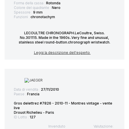
Forma della cassa :
Rotonda
Colore del quadrante :
Nero
Spessore :
9 mm
Funzioni :
chronotachym
LECOULTRE CHRONOGRAPH.LeCoultre, Swiss.
No.301115. Made in the 1960s..Very fine and unusual,
stainless steel round-button.chronograph wristwatch.
Leggi la descrizione dell'esperto
Data di vendita :
27/11/2010
Paese :
Francia
Gros delettrez #7826 - 2010-11 - Montres vintage - vente
live
Drouot Richelieu - Paris
ID Lotto :
127
Invenduto
Valutazione: