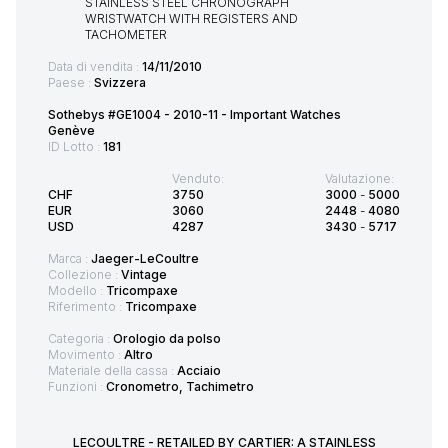
Data di vendita :
14/11/2010
Paese :
Svizzera
Sothebys #GE1004 - 2010-11 - Important Watches
Genève
ID Lotto :
181
Venduto:
Valutazione:
CHF
3750
3000
-
5000
EUR
3060
2448
-
4080
USD
4287
3430
-
5717
Marca :
Jaeger-LeCoultre
Collezione :
Vintage
Modello :
Tricompaxe
Riferimento :
Tricompaxe
Categoria :
Orologio da polso
Movimento :
Altro
Materiale della cassa :
Acciaio
Funzioni :
Cronometro, Tachimetro
LECOULTRE - RETAILED BY CARTIER: A STAINLESS