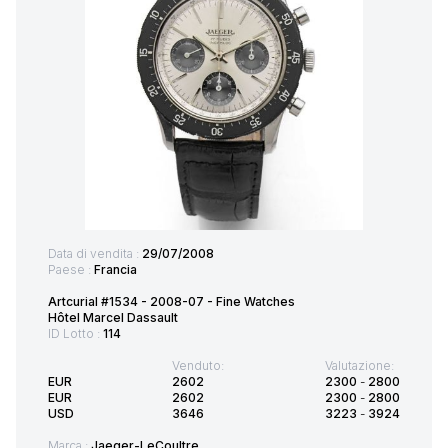
Data di vendita :
29/07/2008
Paese :
Francia
Artcurial #1534 - 2008-07 - Fine Watches
Hôtel Marcel Dassault
ID Lotto :
114
Venduto:
Valutazione:
EUR
2602
2300
-
2800
EUR
2602
2300
-
2800
USD
3646
3223
-
3924
Marca :
Jaeger-LeCoultre