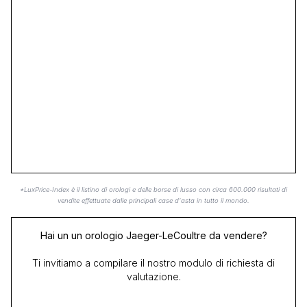
*LuxPrice-Index è il listino di orologi e delle borse di lusso con circa 600.000 risultati di
vendite effettuate dalle principali case d'asta in tutto il mondo.
Hai un un orologio Jaeger-LeCoultre da vendere?
Ti invitiamo a compilare il nostro modulo di richiesta di
valutazione.