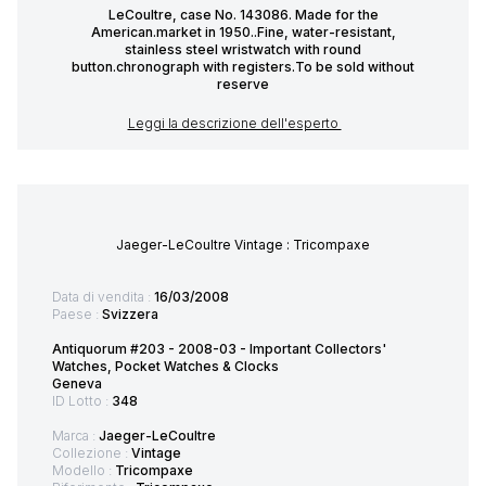
LeCoultre, case No. 143086. Made for the
American.market in 1950..Fine, water-resistant,
stainless steel wristwatch with round
button.chronograph with registers.To be sold without
reserve
Leggi la descrizione dell'esperto
Jaeger-LeCoultre Vintage : Tricompaxe
Data di vendita :
16/03/2008
Paese :
Svizzera
Antiquorum #203 - 2008-03 - Important Collectors'
Watches, Pocket Watches & Clocks
Geneva
ID Lotto :
348
Marca :
Jaeger-LeCoultre
Collezione :
Vintage
Modello :
Tricompaxe