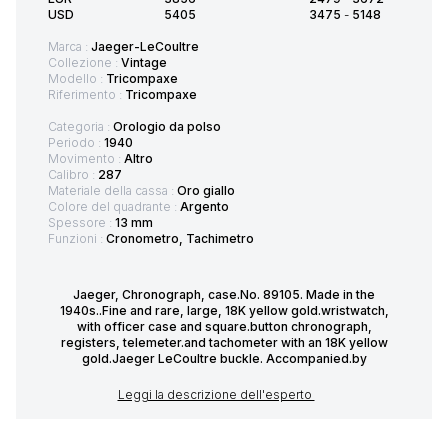
USD
5405
3475
-
5148
Marca :
Jaeger-LeCoultre
Collezione :
Vintage
Modello :
Tricompaxe
Riferimento :
Tricompaxe
Categoria :
Orologio da polso
Periodo :
1940
Movimento :
Altro
Calibro :
287
Materiale della cassa :
Oro giallo
Colore del quadrante :
Argento
Spessore :
13 mm
Funzioni :
Cronometro, Tachimetro
Jaeger, Chronograph, case.No. 89105. Made in the
1940s..Fine and rare, large, 18K yellow gold.wristwatch,
with officer case and square.button chronograph,
registers, telemeter.and tachometer with an 18K yellow
gold.Jaeger LeCoultre buckle. Accompanied.by
Leggi la descrizione dell'esperto