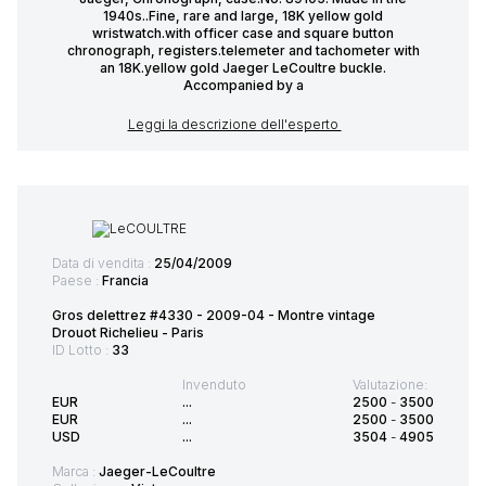
1940s..Fine, rare and large, 18K yellow gold
wristwatch.with officer case and square button
chronograph, registers.telemeter and tachometer with
an 18K.yellow gold Jaeger LeCoultre buckle.
Accompanied by a
Leggi la descrizione dell'esperto
Data di vendita :
25/04/2009
Paese :
Francia
Gros delettrez #4330 - 2009-04 - Montre vintage
Drouot Richelieu - Paris
ID Lotto :
33
Invenduto
Valutazione:
EUR
...
2500
-
3500
EUR
...
2500
-
3500
USD
...
3504
-
4905
Marca :
Jaeger-LeCoultre