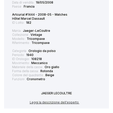
Data di vendita :
19/05/2008
Paese :
Francia
Artcurial #1444 - 2008-05 - Watches
Hôtel Marcel Dassault
ID Lotto :
182
Marca :
Jaeger-LeCoultre
Collezione :
Vintage
Modello :
Tricompaxe
Riferimento :
Tricompaxe
Categoria :
Orologio da polso
Periodo :
1940
ID Orologio :
108218
Movimento :
Meccanico
Materiale della cassa :
Oro giallo
Forma della cassa :
Rotonda
Colore del quadrante :
Beige
Funzioni :
Cronometro
JAEGER LECOULTRE
Leggi la descrizione dell'esperto