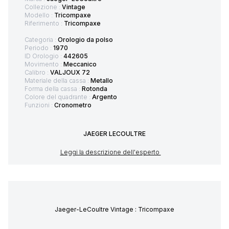
Collezione :
Vintage
Modello :
Tricompaxe
Riferimento :
Tricompaxe
Categoria :
Orologio da polso
Periodo :
1970
ID Orologio :
442605
Movimento :
Meccanico
Calibro :
VALJOUX 72
Materiale della cassa :
Metallo
Forma della cassa :
Rotonda
Colore del quadrante :
Argento
Funzioni :
Cronometro
JAEGER LECOULTRE
Leggi la descrizione dell'esperto
Jaeger-LeCoultre Vintage : Tricompaxe