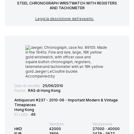
STEEL CHRONOGRAPH WRISTWATCH WITH REGISTERS
AND TACHOMETER
Leggi la descrizione dell'esperto
Data di vendita :
25/06/2010
Paese :
RAS di Hong Kong
Antiquorum #237 - 2010-06 - Important Modern & Vintage
Timepieces
Hong Kong
ID Lotto :
46
Venduto:
Valutazione:
HKD
42000
27000
-
40000
EUR
3856
2479
-
3672