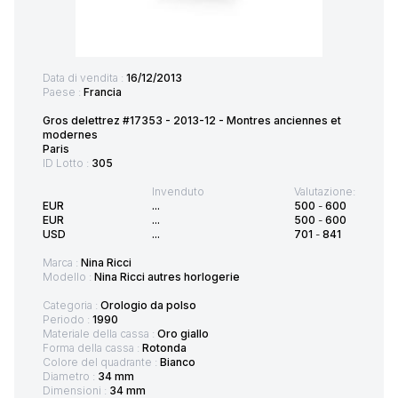
Data di vendita :
16/12/2013
Paese :
Francia
Gros delettrez #17353 - 2013-12 - Montres anciennes et
modernes
Paris
ID Lotto :
305
Invenduto
Valutazione:
EUR
...
500
-
600
EUR
...
500
-
600
USD
...
701
-
841
Marca :
Nina Ricci
Modello :
Nina Ricci autres horlogerie
Categoria :
Orologio da polso
Periodo :
1990
Materiale della cassa :
Oro giallo
Forma della cassa :
Rotonda
Colore del quadrante :
Bianco
Diametro :
34 mm
Dimensioni :
34 mm