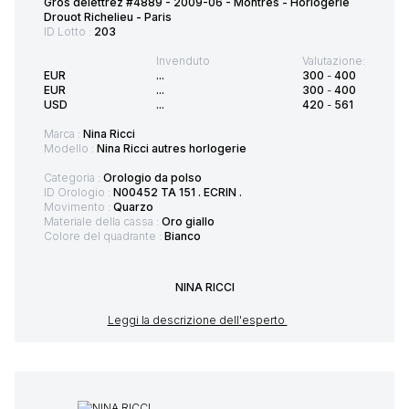
Gros delettrez #4889 - 2009-06 - Montres - Horlogerie
Drouot Richelieu - Paris
ID Lotto :
203
Invenduto
Valutazione:
EUR
...
300
-
400
EUR
...
300
-
400
USD
...
420
-
561
Marca :
Nina Ricci
Modello :
Nina Ricci autres horlogerie
Categoria :
Orologio da polso
ID Orologio :
N00452 TA 151 . ECRIN .
Movimento :
Quarzo
Materiale della cassa :
Oro giallo
Colore del quadrante :
Bianco
NINA RICCI
Leggi la descrizione dell'esperto