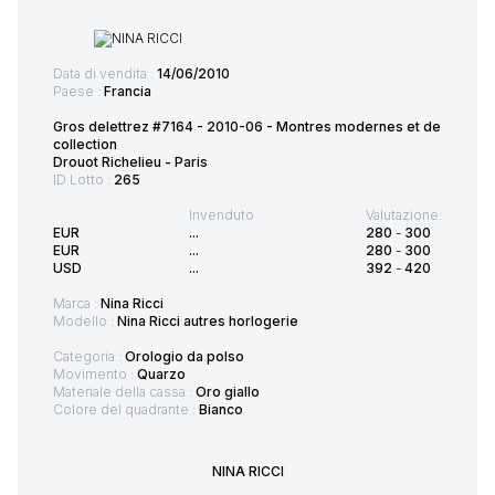
Data di vendita :
14/06/2010
Paese :
Francia
Gros delettrez #7164 - 2010-06 - Montres modernes et de
collection
Drouot Richelieu - Paris
ID Lotto :
265
Invenduto
Valutazione:
EUR
...
280
-
300
EUR
...
280
-
300
USD
...
392
-
420
Marca :
Nina Ricci
Modello :
Nina Ricci autres horlogerie
Categoria :
Orologio da polso
Movimento :
Quarzo
Materiale della cassa :
Oro giallo
Colore del quadrante :
Bianco
NINA RICCI