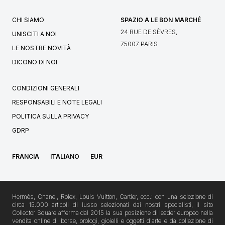
CHI SIAMO
SPAZIO A LE BON MARCHÉ
24 RUE DE SÈVRES,
UNISCITI A NOI
75007 PARIS
LE NOSTRE NOVITÀ
DICONO DI NOI
CONDIZIONI GENERALI
RESPONSABILI E NOTE LEGALI
POLITICA SULLA PRIVACY
GDRP
FRANCIA
ITALIANO
EUR
Hermès, Chanel, Rolex, Louis Vuitton, Cartier, ecc.: con una selezione di
circa 15.000 articoli di lusso selezionati dai nostri specialisti, il sito
Collector Square afferma dal 2015 la sua posizione di leader europeo nella
vendita online di borse, orologi, gioielli e oggetti d'arte e da collezione di