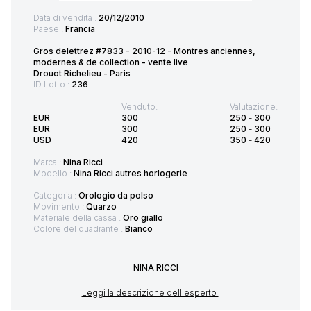
Data di vendita :
20/12/2010
Paese :
Francia
Gros delettrez #7833 - 2010-12 - Montres anciennes,
modernes & de collection - vente live
Drouot Richelieu - Paris
ID Lotto :
236
Venduto:
Valutazione:
EUR
300
250
-
300
EUR
300
250
-
300
USD
420
350
-
420
Marca :
Nina Ricci
Modello :
Nina Ricci autres horlogerie
Categoria :
Orologio da polso
Movimento :
Quarzo
Materiale della cassa :
Oro giallo
Colore del quadrante :
Bianco
NINA RICCI
Leggi la descrizione dell'esperto