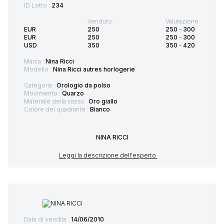
ID Lotto :
234
Venduto:
Valutazione:
EUR
250
250
-
300
EUR
250
250
-
300
USD
350
350
-
420
Marca :
Nina Ricci
Modello :
Nina Ricci autres horlogerie
Categoria :
Orologio da polso
Movimento :
Quarzo
Materiale della cassa :
Oro giallo
Colore del quadrante :
Bianco
NINA RICCI
Leggi la descrizione dell'esperto
Data di vendita :
14/06/2010