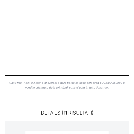
*LuxPrice-Index è il listino di orologi e delle borse di lusso con circa 600.000 risultati di
vendite effettuate dalle principali case d'asta in tutto il mondo.
DETAILS (11 RISULTATI)