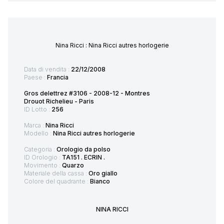
Nina Ricci : Nina Ricci autres horlogerie
Data di vendita :
22/12/2008
Paese :
Francia
Gros delettrez #3106 - 2008-12 - Montres
Drouot Richelieu - Paris
ID Lotto :
256
Marca :
Nina Ricci
Modello :
Nina Ricci autres horlogerie
Categoria :
Orologio da polso
ID Orologio :
TA151 . ECRIN .
Movimento :
Quarzo
Materiale della cassa :
Oro giallo
Colore del quadrante :
Bianco
NINA RICCI