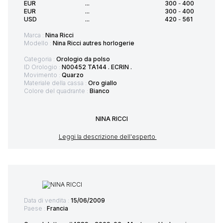
EUR
...
300
-
400
EUR
...
300
-
400
USD
...
420
-
561
Marca :
Nina Ricci
Modello :
Nina Ricci autres horlogerie
Categoria :
Orologio da polso
ID Orologio :
N00452 TA144 . ECRIN .
Movimento :
Quarzo
Materiale della cassa :
Oro giallo
Colore del quadrante :
Bianco
NINA RICCI
Leggi la descrizione dell'esperto
Data di vendita :
15/06/2009
Paese :
Francia