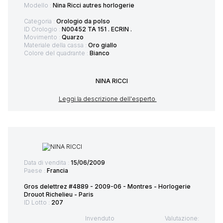
Modello :
Nina Ricci autres horlogerie
Categoria :
Orologio da polso
ID Orologio :
N00452 TA 151 . ECRIN .
Movimento :
Quarzo
Materiale della cassa :
Oro giallo
Colore del quadrante :
Bianco
NINA RICCI
Leggi la descrizione dell'esperto
Data di vendita :
15/06/2009
Paese :
Francia
Gros delettrez #4889 - 2009-06 - Montres - Horlogerie
Drouot Richelieu - Paris
ID Lotto :
207
Invenduto
Valutazione: