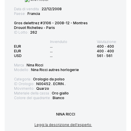
Data di vendita :
22/12/2008
Paese :
Francia
Gros delettrez #3106 - 2008-12 - Montres
Drouot Richelieu - Paris
ID Lotto :
262
Invenduto
Valutazione:
EUR
...
400
-
400
EUR
...
400
-
400
USD
...
561
-
561
Marca :
Nina Ricci
Modello :
Nina Ricci autres horlogerie
Categoria :
Orologio da polso
ID Orologio :
N00452 . ECRIN .
Movimento :
Quarzo
Materiale della cassa :
Oro giallo
Colore del quadrante :
Bianco
NINA RICCI
Leggi la descrizione dell'esperto