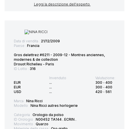
Leggi la descrizione dell'esperto
Data di vendita :
21/12/2009
Paese :
Francia
Gros delettrez #6211 - 2009-12 - Montres anciennes,
modernes & de collection
Drouot Richelieu - Paris
ID Lotto :
316
Invenduto
Valutazione:
EUR
...
300
-
400
EUR
...
300
-
400
USD
...
420
-
561
Marca :
Nina Ricci
Modello :
Nina Ricci autres horlogerie
Categoria :
Orologio da polso
ID Orologio :
N00452 TA144 . ECRIN .
Movimento :
Quarzo
Materiale della cassa :
Oro giallo