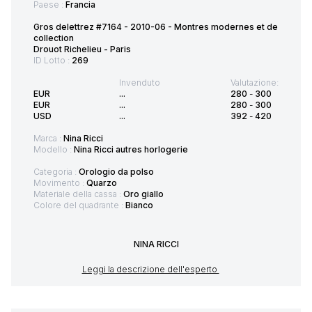
Paese :
Francia
Gros delettrez #7164 - 2010-06 - Montres modernes et de
collection
Drouot Richelieu - Paris
ID Lotto :
269
Invenduto
Valutazione:
EUR
...
280
-
300
EUR
...
280
-
300
USD
...
392
-
420
Marca :
Nina Ricci
Modello :
Nina Ricci autres horlogerie
Categoria :
Orologio da polso
Movimento :
Quarzo
Materiale della cassa :
Oro giallo
Colore del quadrante :
Bianco
NINA RICCI
Leggi la descrizione dell'esperto