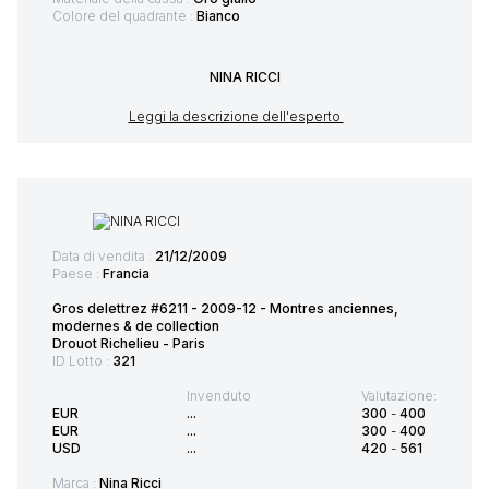
Colore del quadrante :
Bianco
NINA RICCI
Leggi la descrizione dell'esperto
Data di vendita :
21/12/2009
Paese :
Francia
Gros delettrez #6211 - 2009-12 - Montres anciennes,
modernes & de collection
Drouot Richelieu - Paris
ID Lotto :
321
Invenduto
Valutazione:
EUR
...
300
-
400
EUR
...
300
-
400
USD
...
420
-
561
Marca :
Nina Ricci