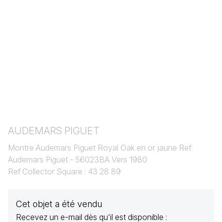
AUDEMARS PIGUET
Montre Audemars Piguet Royal Oak en or jaune Ref:
Audemars Piguet - 56023BA Vers 1980
Ref Collector Square : 43 28 89
Cet objet a été vendu
Recevez un e-mail dès qu’il est disponible :