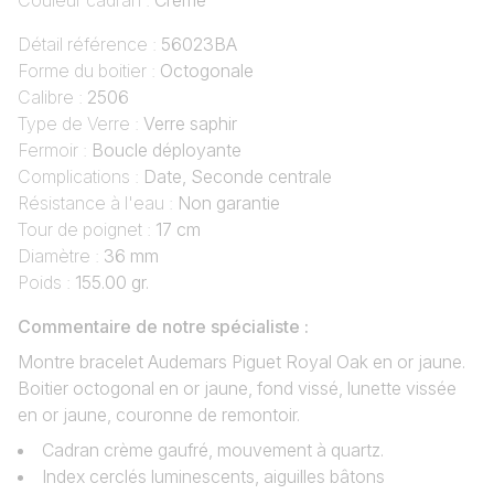
Couleur cadran :
Crème
Détail référence :
56023BA
Forme du boitier :
Octogonale
Calibre :
2506
Type de Verre :
Verre saphir
Fermoir :
Boucle déployante
Complications :
Date, Seconde centrale
Résistance à l'eau :
Non garantie
Tour de poignet :
17 cm
Diamètre :
36 mm
Poids :
155.00 gr.
Commentaire de notre spécialiste :
Montre bracelet Audemars Piguet Royal Oak en or jaune.
Boitier octogonal en or jaune, fond vissé, lunette vissée
en or jaune, couronne de remontoir.
Cadran crème gaufré, mouvement à quartz.
Index cerclés luminescents, aiguilles bâtons