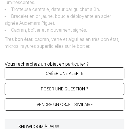
luminescentes.
Trotteuse centrale, dateur par guichet à 3h.
Bracelet en or jaune, boucle déployante en acier
signée Audemars Piguet.
Cadran‚ boîtier et mouvement signés.
Très bon état
:
cadran, verre et aiguilles en très bon état,
micros-rayures superficielles sur le boitier.
Vous recherchez un objet en particulier ?
CRÉER UNE ALERTE
POSER UNE QUESTION ?
VENDRE UN OBJET SIMILAIRE
SHOWROOM À PARIS