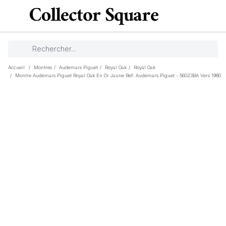
Accueil
/
Montres
/
Audemars Piguet
/
Royal Oak
/
Royal Oak
/
Montre Audemars Piguet Royal Oak En Or Jaune Ref: Audemars Piguet - 56023BA Vers 1980