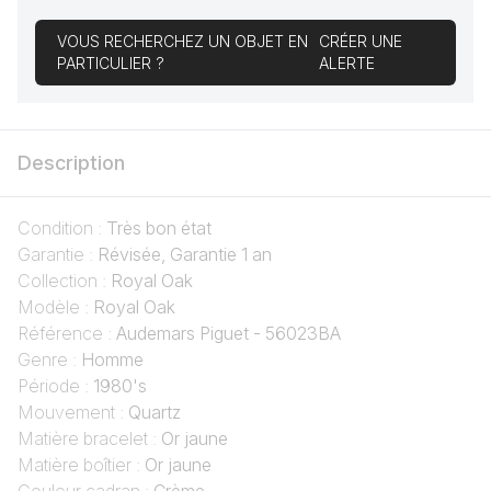
VOUS RECHERCHEZ UN OBJET EN
CRÉER UNE
PARTICULIER ?
ALERTE
Description
Condition :
Très bon état
Garantie :
Révisée, Garantie 1 an
Collection :
Royal Oak
Modèle :
Royal Oak
Référence :
Audemars Piguet - 56023BA
Genre :
Homme
Période :
1980's
Mouvement :
Quartz
Matière bracelet :
Or jaune
Matière boîtier :
Or jaune