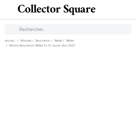
Accueil
/
Montres
/
Boucheron
/
Reflet
/
Reflet
/
Montre Boucheron Reflet En Or Jaune Vers 2023