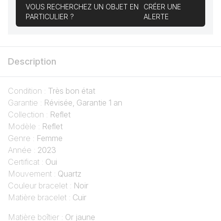
VOUS RECHERCHEZ UN OBJET EN
CRÉER UNE
PARTICULIER ?
ALERTE
Description
Condition :
Très bon état
Garantie :
Révisée, Garantie 1 an
Collection :
Reflet
Modèle :
Reflet
Genre :
Femme
Année :
2023
Certificat :
Oui
Mouvement :
Quartz
Couleur bracelet :
Noir
Matière bracelet :
Cuir
Matière boîtier :
Or jaune