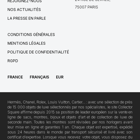
REJOIGNEZ-NOUS
75007 PARIS
NOS ACTUALITÉS
LA PRESSE EN PARLE
CONDITIONS GÉNÉRALES
MENTIONS LÉGALES
POLITIQUE DE CONFIDENTIALITÉ
RGPD
FRANCE
FRANÇAIS
EUR
Hermès, Chanel, Rolex, Louis Vuitton, Cartier… : avec une sélection de près
de 15 000 objets de luxe sélectionnés par nos spécialistes, le site Collector
Square affirme depuis 2015 sa position de leader européen sur la vente en
ligne de sacs, montres, bijoux et objets d'art et de collection de luxe de
seconde main. Toutes les montres sont révisées par nos horlogers avant
leur mise en ligne et garanties 1 an. Chaque objet est expertisé, expédié
sous 24 heures dans le monde par transport sécurisé et livré avec son
certificat d'expertise. Lorsque vous recevez votre objet, vous disposez du