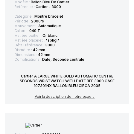
Modèle :
Ballon Bleu De Cartier
Référence :
Cartier - 3000
Catégorie :
Montre bracelet
Période :
2000's
Mouvement :
Automatique
Calibre :
049 T
Matière boîtier :
Or blanc
Matière bracelet :
*sphgl*
Détail référence :
3000
Diamètre :
42 mm
Dimensions :
42 mm
Complications :
Date, Seconde centrale
Cartier A LARGE WHITE GOLD AUTOMATIC CENTRE
SECONDS WRISTWATCH WITH DATE REF 3000 CASE
107301NX BALLON BLEU CIRCA 2005
Voir la description de notre expert