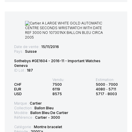
Date de vente :
15/11/2016
Pays :
Suisse
Sothebys #GE1604 - 2016-11 - Important Watches
Geneva
ID Lot :
187
Vendu:
Estimation:
CHF
7500
5000
-
7000
EUR
6119
4080
-
5711
USD
8575
5717
-
8003
Marque :
Cartier
Collection :
Ballon Bleu
Modèle :
Ballon Bleu De Cartier
Référence :
Cartier - 3000
Catégorie :
Montre bracelet
Période :
2000's