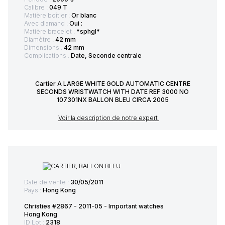
Calibre :
049 T
Matière boîtier :
Or blanc
Avec diamand :
Oui :
Matière bracelet :
*sphgl*
Diamètre :
42 mm
Dimensions :
42 mm
Complications :
Date, Seconde centrale
Cartier A LARGE WHITE GOLD AUTOMATIC CENTRE
SECONDS WRISTWATCH WITH DATE REF 3000 NO
107301NX BALLON BLEU CIRCA 2005
Voir la description de notre expert
Date de vente :
30/05/2011
Pays :
Hong Kong
Christies #2867 - 2011-05 - Important watches
Hong Kong
ID Lot :
2318