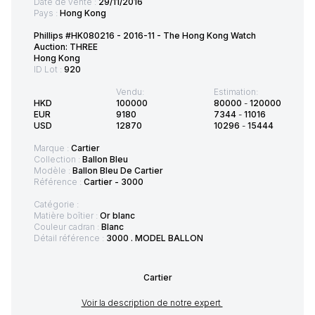
Date de vente :
29/11/2016
Pays :
Hong Kong
Phillips #HK080216 - 2016-11 - The Hong Kong Watch
Auction: THREE
Hong Kong
ID Lot :
920
Vendu:
Estimation:
HKD
100000
80000
-
120000
EUR
9180
7344
-
11016
USD
12870
10296
-
15444
Marque :
Cartier
Collection :
Ballon Bleu
Modèle :
Ballon Bleu De Cartier
Référence :
Cartier - 3000
Catégorie :
Matière boîtier :
Or blanc
Couleur cadran :
Blanc
Détail référence :
3000 . MODEL BALLON
Cartier
Voir la description de notre expert