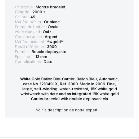
Catégorie :
Montre bracelet
Période :
2000's
Calibre :
49
Matière boîtier :
Or blanc
Forme du boitier :
Ovale
Avec diamand :
Oui :
Couleur cadran :
Argent
Matière bracelet :
*wgold*
Détail référence :
3000 .
Fermoir :
Boucle déployante
Epaisseur :
13 mm
Complications :
Date
White Gold Ballon Bleu.Cartier, Ballon Bleu, Automatic,
case No..121849LX, Ref. 3000. Made in 2006..Fine,
large, self-winding, water-resistant, 18K white gold
wristwatch.with date and an integrated 18K white gold
Cartier.bracelet with double deployant cla
Voir la description de notre expert