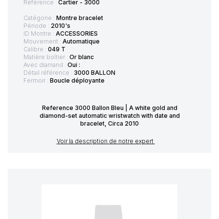
Référence :
Cartier - 3000
Catégorie :
Montre bracelet
Période :
2010's
ID Montre :
ACCESSORIES
Mouvement :
Automatique
Calibre :
049 T
Matière boîtier :
Or blanc
Avec diamand :
Oui :
Détail référence :
3000 BALLON
Fermoir :
Boucle déployante
Reference 3000 Ballon Bleu | A white gold and
diamond-set automatic wristwatch with date and
bracelet, Circa 2010
Voir la description de notre expert