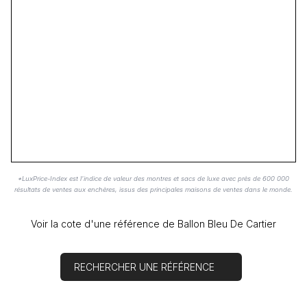
*LuxPrice-Index est l'indice de valeur des montres et sacs de luxe avec près de 600 000
résultats de ventes aux enchères, issus des principales maisons de ventes dans le monde.
Voir la cote d'une référence de Ballon Bleu De Cartier
RECHERCHER UNE RÉFÉRENCE