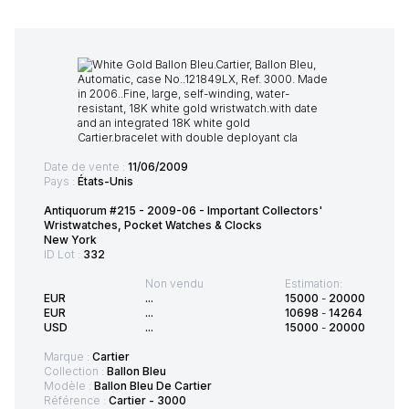
Date de vente :
11/06/2009
Pays :
États-Unis
Antiquorum #215 - 2009-06 - Important Collectors'
Wristwatches, Pocket Watches & Clocks
New York
ID Lot :
332
Non vendu
Estimation:
EUR
...
15000
-
20000
EUR
...
10698
-
14264
USD
...
15000
-
20000
Marque :
Cartier
Collection :
Ballon Bleu
Modèle :
Ballon Bleu De Cartier
Référence :
Cartier - 3000