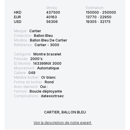
Vendu:
Estimation:
HKD
437500
150000
-
250000
EUR
40163
13770
-
22950
USD
56306
19305
-
32175
Marque :
Cartier
Collection :
Ballon Bleu
Modèle :
Ballon Bleu De Cartier
Référence :
Cartier - 3000
Catégorie :
Montre bracelet
Période :
2000's
ID Montre :
143399NX 3000
Mouvement :
Automatique
Calibre :
049
Matière boîtier :
Or blanc
Forme du boitier :
Rond
Avec diamand :
Oui :
Fermoir :
Boucle déployante
Complications :
datexxctrsec
CARTIER, BALLON BLEU
Voir la description de notre expert