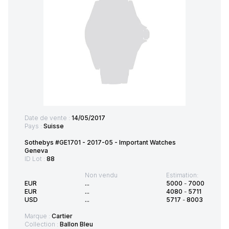
Date de vente :
14/05/2017
Pays :
Suisse
Sothebys #GE1701 - 2017-05 - Important Watches
Geneva
ID Lot :
88
Non vendu
Estimation:
EUR
...
5000
-
7000
EUR
...
4080
-
5711
USD
...
5717
-
8003
Marque :
Cartier
Collection :
Ballon Bleu