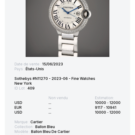
Date de vente :
15/06/2023
Pays :
États-Unis
Sothebys #N11270 - 2023-06 - Fine Watches
New York
ID Lot :
409
Non vendu
Estimation:
USD
...
10000
-
12000
EUR
...
9117
-
10941
USD
...
10000
-
12000
Marque :
Cartier
Collection :
Ballon Bleu
Modèle :
Ballon Bleu De Cartier