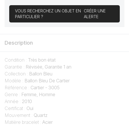
VOUS RECHERCHEZ UN OBJET EN
CRÉER UNE
PARTICULIER ?
ALERTE
Description
Condition :
Très bon état
Garantie :
Révisée, Garantie 1 an
Collection :
Ballon Bleu
Modèle :
Ballon Bleu De Cartier
Référence :
Cartier - 3005
Genre :
Femme, Homme
Année :
2010
Certificat :
Oui
Mouvement :
Quartz
Matière bracelet :
Acier