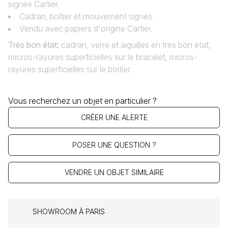
signée Cartier.
Cadran‚ boîtier et mouvement signés.
Vendu avec papiers d'origine Cartier.
Très bon état
:
cadran, verre et aiguilles en très bon état,
micros-rayures superficielles sur le bracelet, micros-
rayures superficielles sur le boitier.
Vous recherchez un objet en particulier ?
CRÉER UNE ALERTE
POSER UNE QUESTION ?
VENDRE UN OBJET SIMILAIRE
SHOWROOM À PARIS