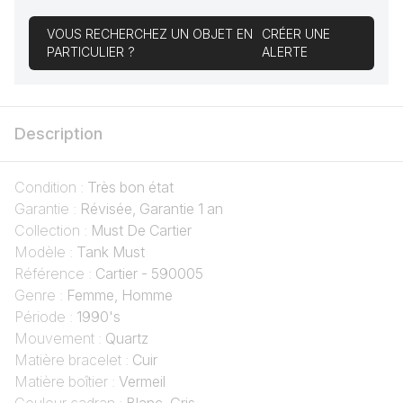
VOUS RECHERCHEZ UN OBJET EN
CRÉER UNE
PARTICULIER ?
ALERTE
Description
Condition :
Très bon état
Garantie :
Révisée, Garantie 1 an
Collection :
Must De Cartier
Modèle :
Tank Must
Référence :
Cartier - 590005
Genre :
Femme, Homme
Période :
1990's
Mouvement :
Quartz
Matière bracelet :
Cuir
Matière boîtier :
Vermeil