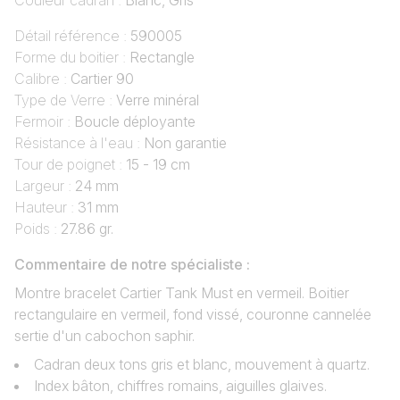
Couleur cadran :
Blanc, Gris
Détail référence :
590005
Forme du boitier :
Rectangle
Calibre :
Cartier 90
Type de Verre :
Verre minéral
Fermoir :
Boucle déployante
Résistance à l'eau :
Non garantie
Tour de poignet :
15 - 19 cm
Largeur :
24 mm
Hauteur :
31 mm
Poids :
27.86 gr.
Commentaire de notre spécialiste :
Montre bracelet Cartier Tank Must en vermeil. Boitier
rectangulaire en vermeil, fond vissé, couronne cannelée
sertie d'un cabochon saphir.
Cadran deux tons gris et blanc, mouvement à quartz.
Index bâton, chiffres romains, aiguilles glaives.