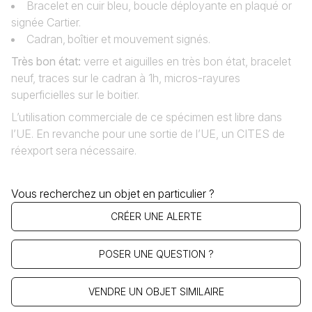
Bracelet en cuir bleu, boucle déployante en plaqué or
signée Cartier.
Cadran‚ boîtier et mouvement signés.
Très bon état
:
verre et aiguilles en très bon état, bracelet
neuf, traces sur le cadran à 1h, micros-rayures
superficielles sur le boitier.
L’utilisation commerciale de ce spécimen est libre dans
l’UE. En revanche pour une sortie de l’UE, un CITES de
réexport sera nécessaire.
Vous recherchez un objet en particulier ?
CRÉER UNE ALERTE
POSER UNE QUESTION ?
VENDRE UN OBJET SIMILAIRE