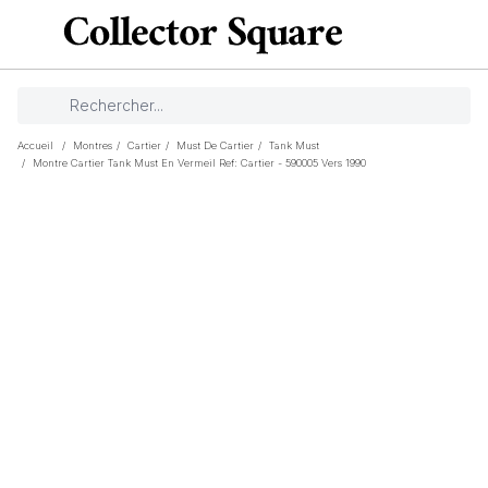
Accueil
/
Montres
/
Cartier
/
Must De Cartier
/
Tank Must
/
Montre Cartier Tank Must En Vermeil Ref: Cartier - 590005 Vers 1990