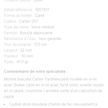
Couleur cadran :
Doré
Détail référence :
1057917
Forme du boitier :
Carré
Calibre :
Cartier 057
Type de Verre :
Verre minéral
Fermoir :
Boucle déployante
Résistance à l'eau :
Non garantie
Tour de poignet :
17,5 cm
Largeur :
22 mm
Hauteur :
30 mm
Poids :
41.11 gr.
Commentaire de notre spécialiste :
Montre bracelet Cartier Panthère petit modèle en or et
acier. Boitier carré en or et acier, fond vissé, lunette vissée
en or jaune, couronne cannelée sertie d'un cabochon de
saphir.
Cadran doré minuterie chemin de fer, mouvement à