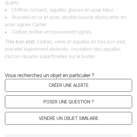
quartz.
Chiffres romains, aiguilles glaives en acier bleui.
Bracelet en or et acier, double boucle déployante en
acier signée Cartier.
Cadran‚ boîtier et mouvement signés.
Très bon état
:
cadran, verre et aiguilles en très bon état,
bracelet légèrement distendu, oxydation des aiguilles,
micros-rayures superficielles sur le boitier.
Vous recherchez un objet en particulier ?
CRÉER UNE ALERTE
POSER UNE QUESTION ?
VENDRE UN OBJET SIMILAIRE