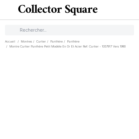
Accueil
/
Montres
/
Cartier
/
Panthère
/
Panthère
/
Montre Cartier Panthère Petit Modèle En Or Et Acier Ref: Cartier - 1057917 Vers 1990