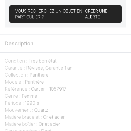
VOUS RECHERCHEZ UN OBJET EN
CRÉER UNE
PARTICULIER ?
ALERTE
Description
Condition :
Très bon état
Garantie :
Révisée, Garantie 1 an
Collection :
Panthère
Modèle :
Panthère
Référence :
Cartier - 1057917
Genre :
Femme
Période :
1990's
Mouvement :
Quartz
Matière bracelet :
Or et acier
Matière boîtier :
Or et acier