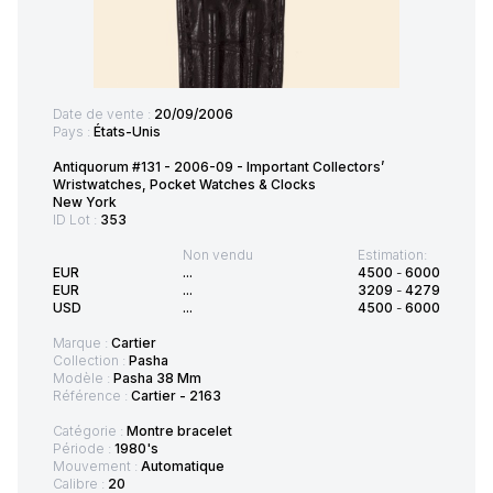
Date de vente :
20/09/2006
Pays :
États-Unis
Antiquorum #131 - 2006-09 - Important Collectors’
Wristwatches, Pocket Watches & Clocks
New York
ID Lot :
353
Non vendu
Estimation:
EUR
...
4500
-
6000
EUR
...
3209
-
4279
USD
...
4500
-
6000
Marque :
Cartier
Collection :
Pasha
Modèle :
Pasha 38 Mm
Référence :
Cartier - 2163
Catégorie :
Montre bracelet
Période :
1980's
Mouvement :
Automatique
Calibre :
20