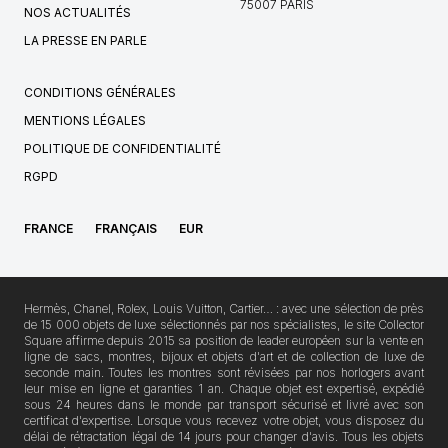
75007 PARIS
NOS ACTUALITÉS
LA PRESSE EN PARLE
CONDITIONS GÉNÉRALES
MENTIONS LÉGALES
POLITIQUE DE CONFIDENTIALITÉ
RGPD
FRANCE
FRANÇAIS
EUR
Hermès, Chanel, Rolex, Louis Vuitton, Cartier… : avec une sélection de près
de 15 000 objets de luxe sélectionnés par nos spécialistes, le site Collector
Square affirme depuis 2015 sa position de leader européen sur la vente en
ligne de sacs, montres, bijoux et objets d'art et de collection de luxe de
seconde main. Toutes les montres sont révisées par nos horlogers avant
leur mise en ligne et garanties 1 an. Chaque objet est expertisé, expédié
sous 24 heures dans le monde par transport sécurisé et livré avec son
certificat d'expertise. Lorsque vous recevez votre objet, vous disposez du
délai de rétractation légal de 14 jours pour changer d'avis. Tous les objets