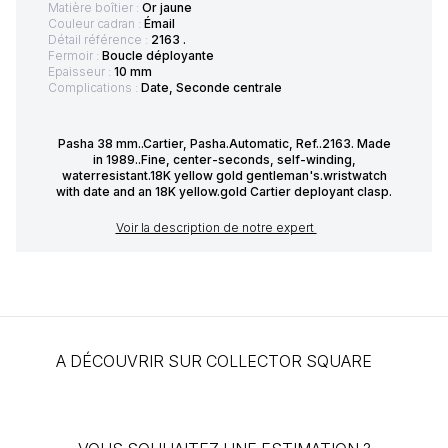
Matière boîtier :
Or jaune
Couleur cadran :
Émail
Détail référence :
2163 .
Fermoir :
Boucle déployante
Epaisseur :
10 mm
Complications :
Date, Seconde centrale
Pasha 38 mm..Cartier, Pasha.Automatic, Ref..2163. Made
in 1989..Fine, center-seconds, self-winding,
waterresistant.18K yellow gold gentleman's.wristwatch
with date and an 18K yellow.gold Cartier deployant clasp.
Voir la description de notre expert
A DÉCOUVRIR SUR COLLECTOR SQUARE