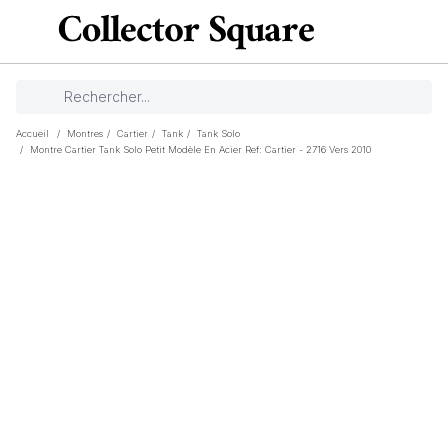
Accueil
/
Montres
/
Cartier
/
Tank
/
Tank Solo
/
Montre Cartier Tank Solo Petit Modèle En Acier Ref: Cartier - 2716 Vers 2010