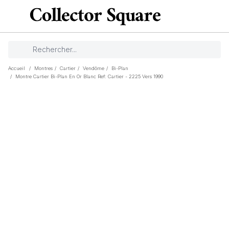
Accueil
/
Montres
/
Cartier
/
Vendôme
/
Bi-Plan
/
Montre Cartier Bi-Plan En Or Blanc Ref: Cartier - 2225 Vers 1990