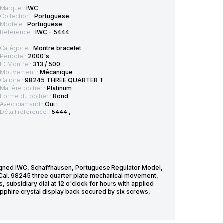
Marque :
IWC
Collection :
Portuguese
Modèle :
Portuguese
Référence :
IWC - 5444
Catégorie :
Montre bracelet
Période :
2000's
ID Montre :
313 / 500
Mouvement :
Mécanique
Calibre :
98245 THREE QUARTER T
Matière boîtier :
Platinum
Forme du boitier :
Rond
Avec diamand :
Oui :
Détail référence :
5444 ,
.Signed IWC, Schaffhausen, Portuguese Regulator Model,
Cal. 98245 three quarter plate mechanical movement,
, subsidiary dial at 12 o'clock for hours with applied
sapphire crystal display back secured by six screws,