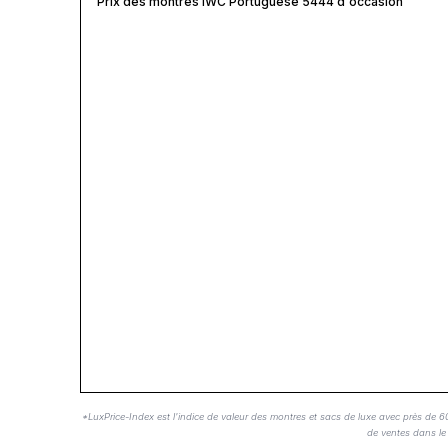
Prix des montres IWC Portuguese 5444 d'occasion
*LuxPrice-Index est l'indice de valeur des montres et sacs de luxe avec près de 
de ventes dans l