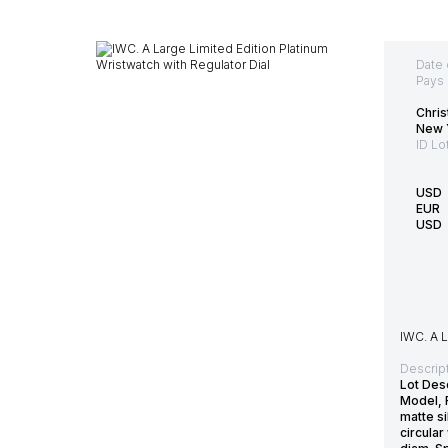
Date 
Pays 
Chri
New Y
ID Lo
USD
EUR
USD
IWC. A L
Descript
Lot Des
Model, 
matte si
circula