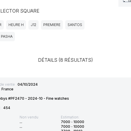
I
I
LLECTOR SQUARE
I
I
R
HEURE H
J12
PREMIERE
SANTOS
I
I
PASHA
I
DÉTAILS (8 RÉSULTATS)
de vente :
04/10/2024
:
France
ebys #PF2470 - 2024-10 - Fine watches
t :
454
Non vendu
Estimation:
...
7000
-
10000
...
7000
-
10000