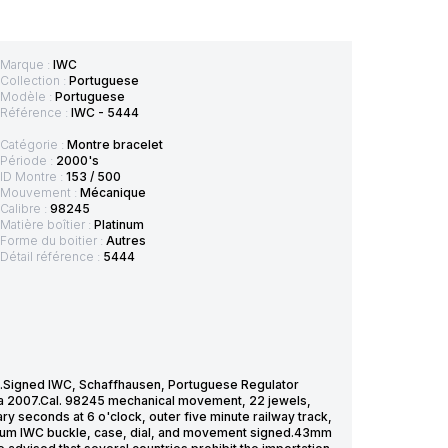
Marque :
IWC
Collection :
Portuguese
Modèle :
Portuguese
Référence :
IWC - 5444
Catégorie :
Montre bracelet
Période :
2000's
ID Montre :
153 / 500
Mouvement :
Mécanique
Calibre :
98245
Matière boîtier :
Platinum
Forme du boitier :
Autres
Détail référence :
5444
ial.Signed IWC, Schaffhausen, Portuguese Regulator
ca 2007.Cal. 98245 mechanical movement, 22 jewels,
ary seconds at 6 o'clock, outer five minute railway track,
tinum IWC buckle, case, dial, and movement signed.43mm