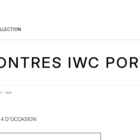
OLLECTION
MONTRES IWC PO
C - 5444
4 D'OCCASION