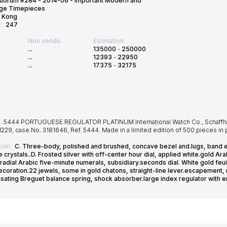
quorum #284 - 2014-06 - Important Modern and
age Timepieces
 Kong
t :
247
Non vendu
Estimation:
...
135000
-
250000
...
12393
-
22950
...
17375
-
32175
. 5444 PORTUGUESE.REGULATOR PLATINUM.International Watch Co., Schaffha
229, case.No. 3181646, Ref. 5444. Made in a limited edition of 500.pieces in pl
ion :
C. Three-body, polished and brushed, concave bezel and.lugs, band 
 crystals..D. Frosted silver with off-center hour dial, applied white.gold Ar
radial Arabic five-minute numerals, subsidiary.seconds dial. White gold feu
ecoration.22 jewels, some in gold chatons, straight-line lever.escapement, 
ating Breguet balance spring, shock absorber.large index regulator with en