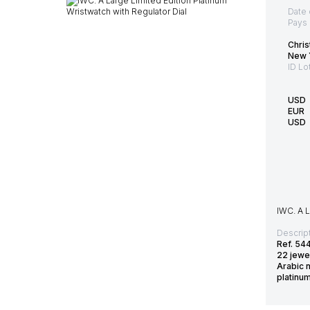
Date 
Pays 
Chris
New 
ID Lo
USD
EUR
USD
IWC. A L
Descript
Ref. 54
22 jewel
Arabic n
platinu