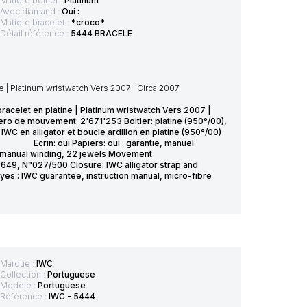
Matière boîtier :
Platinum
Avec diamand :
Oui :
Matière bracelet :
*croco*
Détail référence :
5444 BRACELE
 | Platinum wristwatch Vers 2007 | Circa 2007
acelet en platine | Platinum wristwatch Vers 2007 |
ro de mouvement: 2'671'253 Boitier: platine (950°/00),
WC en alligator et boucle ardillon en platine (950°/00)
 oui Papiers: oui : garantie, manuel
245 manual winding, 22 jewels Movement
649, N°027/500 Closure: IWC alligator strap and
yes : IWC guarantee, instruction manual, micro-fibre
Marque :
IWC
Collection :
Portuguese
Modèle :
Portuguese
Référence :
IWC - 5444