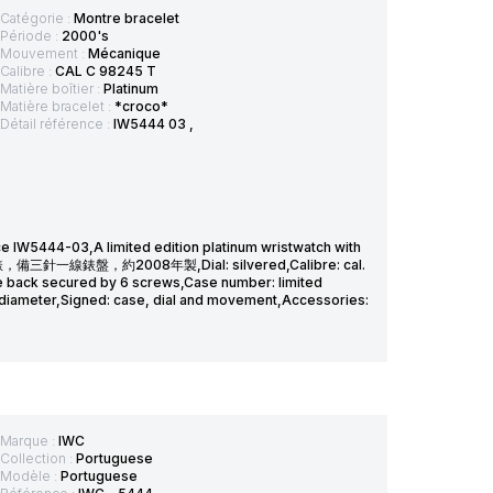
Catégorie :
Montre bracelet
Période :
2000's
Mouvement :
Mécanique
Calibre :
CAL C 98245 T
Matière boîtier :
Platinum
Matière bracelet :
*croco*
Détail référence :
IW5444 03 ,
e IW5444-03,A limited edition platinum wristwatch with
腕錶，備三針一線錶盤，約2008年製,Dial: silvered,Calibre: cal.
 back secured by 6 screws,Case number: limited
m diameter,Signed: case, dial and movement,Accessories:
Marque :
IWC
Collection :
Portuguese
Modèle :
Portuguese