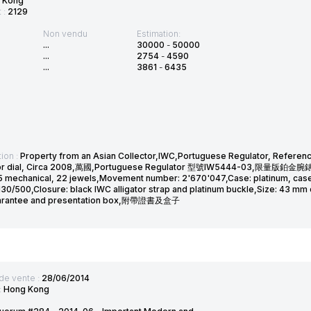
 Kong
t :
2129
Non vendu
Estimation:
...
30000
-
50000
...
2754
-
4590
...
3861
-
6435
ion :
Property from an Asian Collector,IWC,Portuguese Regulator, Referenc
tor dial, Circa 2008,萬國,Portuguese Regulator 型號IW5444-03,限量版鉑金
 mechanical, 22 jewels,Movement number: 2'670'047,Case: platinum, case
 130/500,Closure: black IWC alligator strap and platinum buckle,Size: 43 m
arantee and presentation box,附帶證書及盒子
de vente :
28/06/2014
:
Hong Kong