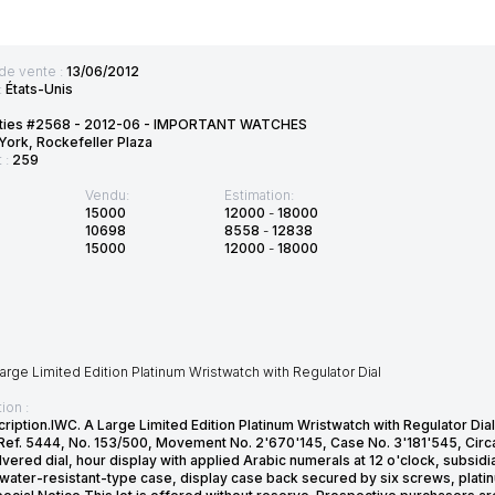
de vente :
13/06/2012
:
États-Unis
sties #2568 - 2012-06 - IMPORTANT WATCHES
ork, Rockefeller Plaza
t :
259
Vendu:
Estimation:
15000
12000
-
18000
10698
8558
-
12838
15000
12000
-
18000
arge Limited Edition Platinum Wristwatch with Regulator Dial
ion :
cription.IWC. A Large Limited Edition Platinum Wristwatch with Regulator D
Ref. 5444, No. 153/500, Movement No. 2'670'145, Case No. 3'181'545, Cir
lvered dial, hour display with applied Arabic numerals at 12 o'clock, subsidi
r water-resistant-type case, display case back secured by six screws, pla