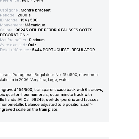
Référence :
IWC - 5444
Catégorie :
Montre bracelet
Période :
2000's
ID Montre :
154 / 500
Mouvement :
Mécanique
Calibre :
98245 OEIL DE PERDRIX FAUSSES COTES
DECORATION c
Matière boîtier :
Platinum
Avec diamand :
Oui :
Détail référence :
5444 PORTUGUESE . REGULATOR
usen, Portugieser.Regulateur, No. 154/500, movement
atinum in 2006..Very fine, large, water
engraved 154/500, transparent case back with 6.screws,
abic quarter-hour numerals, outer minute track.with
ille hands..M. Cal. 98245, oeil-de-perdrix and fausses
monometallic balance adjusted to 5 positions.self-
graved scale on the train plate.