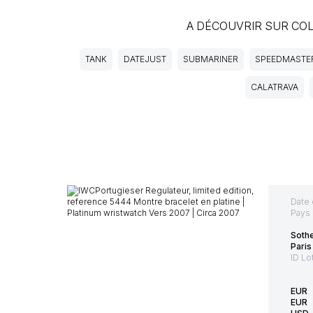
A DÉCOUVRIR SUR CO
TANK
DATEJUST
SUBMARINER
SPEEDMASTE
CALATRAVA
Date 
Pays 
Soth
Paris
ID Lo
EUR
EUR