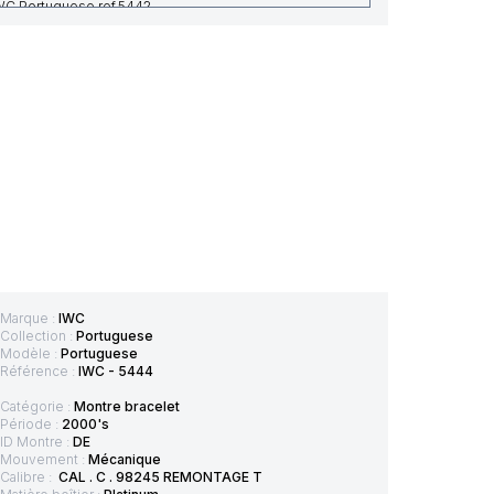
WC Portuguese ref.5442
WC Portuguese ref.5443
WC Portuguese ref.5444
WC Portuguese ref.544402
WC Portuguese ref.5445
WC Portuguese ref.544504
WC Portuguese ref.5446
Marque :
IWC
Collection :
Portuguese
Modèle :
Portuguese
Référence :
IWC - 5444
Catégorie :
Montre bracelet
Période :
2000's
ID Montre :
DE
Mouvement :
Mécanique
Calibre :
CAL . C . 98245 REMONTAGE T