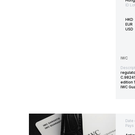
Hong
ID Lo
HKD
EUR
USD
IWC
Descript
regula
C.98245
edition
IWC Gu
Date 
Pays 