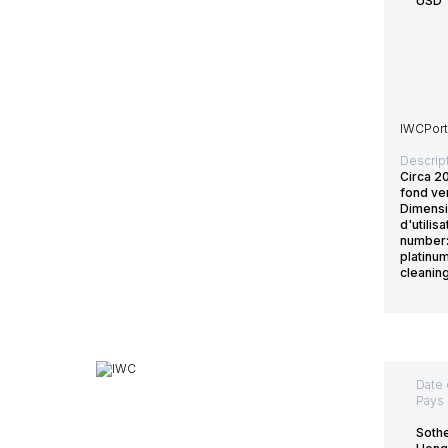
USD
IWCPortu
Descript
Circa 2
fond ver
Dimen
d'utilis
number:
platinu
cleanin
Date 
Pays 
Sothe