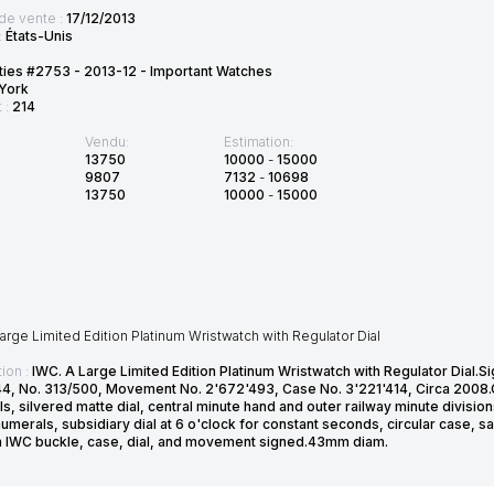
de vente :
17/12/2013
:
États-Unis
ties #2753 - 2013-12 - Important Watches
York
t :
214
Vendu:
Estimation:
13750
10000
-
15000
9807
7132
-
10698
13750
10000
-
15000
arge Limited Edition Platinum Wristwatch with Regulator Dial
ion :
IWC. A Large Limited Edition Platinum Wristwatch with Regulator Dial
44, No. 313/500, Movement No. 2'672'493, Case No. 3'221'414, Circa 2008.
s, silvered matte dial, central minute hand and outer railway minute divisions
umerals, subsidiary dial at 6 o'clock for constant seconds, circular case, 
m IWC buckle, case, dial, and movement signed.43mm diam.