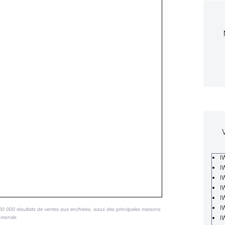
I
I
I
I
I
I
600 000 résultats de ventes aux enchères, issus des principales maisons
I
e monde.