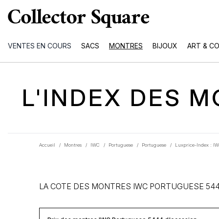
VENTES EN COURS
SACS
MONTRES
BIJOUX
ART & C
L'INDEX DES 
Accueil
/
Montres
/
IWC
/
Portuguese
/
Portuguese
/
Luxprice-Index : IW
LA COTE DES MONTRES IWC PORTUGUESE 544