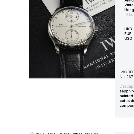
Anti
Vint
Hong
ID Lo
HKD
EUR
USD
IWC REF
No. 2671
Descript
sapphire
painted 
cotes d
compens