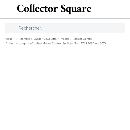
Accueil
/
Montres
/
Jaeger-LeCoultre
/
Master
/
Master Control
/
Montre Jaeger-LeCoultre Master Control En Acier Ref : 171.8.90S Vers 2015