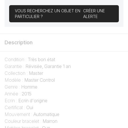
VOUS RECHERCHEZ UN OBJET EN
CRÉER UNE
PARTICULIER ?
ALERTE
Description
Condition :
Très bon état
Garantie :
Révisée, Garantie 1 an
Collection :
Master
Modèle :
Master Control
Genre :
Homme
Année :
2015
Ecrin :
Ecrin d'origine
Certificat :
Oui
Mouvement :
Automatique
Couleur bracelet :
Marron