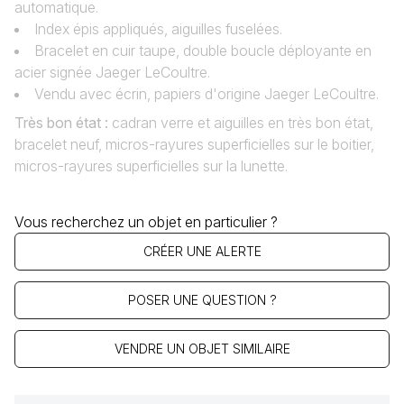
automatique.
Index épis appliqués, aiguilles fuselées.
Bracelet en cuir taupe, double boucle déployante en
acier signée Jaeger LeCoultre.
Vendu avec écrin, papiers d'origine Jaeger LeCoultre.
Très bon état :
cadran verre et aiguilles en très bon état,
bracelet neuf, micros-rayures superficielles sur le boitier,
micros-rayures superficielles sur la lunette.
Vous recherchez un objet en particulier ?
CRÉER UNE ALERTE
POSER UNE QUESTION ?
VENDRE UN OBJET SIMILAIRE