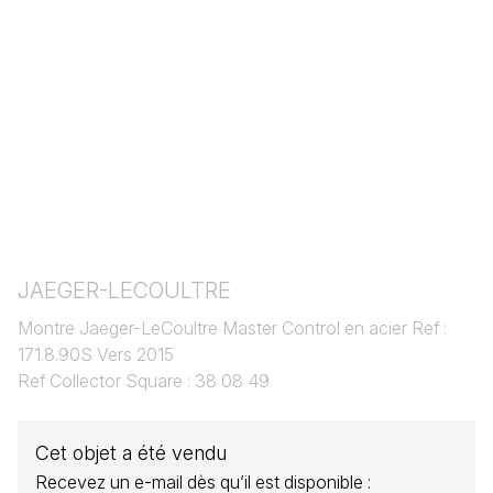
JAEGER-LECOULTRE
Montre Jaeger-LeCoultre Master Control en acier Ref :
171.8.90S Vers 2015
Ref Collector Square : 38 08 49
Cet objet a été vendu
Recevez un e-mail dès qu’il est disponible :