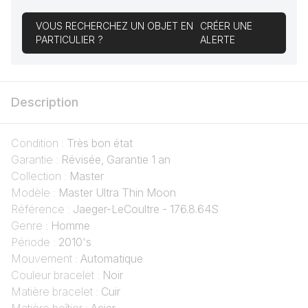
VOUS RECHERCHEZ UN OBJET EN
CRÉER UNE
PARTICULIER ?
ALERTE
Description
Condition :
Très bon état
Garantie :
Révisée, Garantie 1 an
Collection :
Master
Modèle :
Master Ultra Thin Moon
Référence :
Jaeger-LeCoultre - 176.8.64S
Genre :
Homme
Période :
2010's
Mouvement :
Automatique
Couleur bracelet :
Noir
Matière bracelet :
Cuir