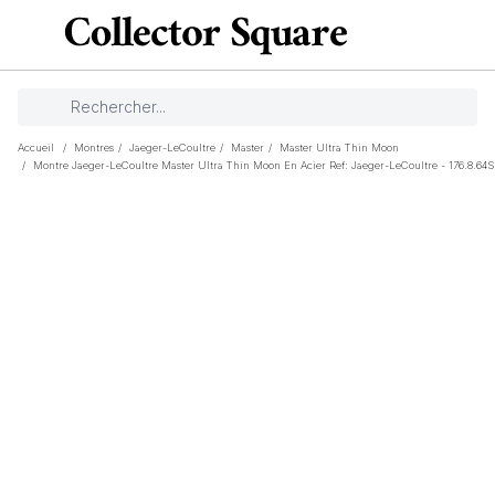
Accueil
/
Montres
/
Jaeger-LeCoultre
/
Master
/
Master Ultra Thin Moon
/
Montre Jaeger-LeCoultre Master Ultra Thin Moon En Acier Ref: Jaeger-LeCoultre - 176.8.64S