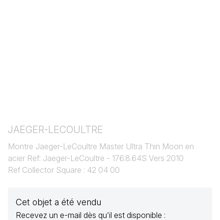
JAEGER-LECOULTRE
Montre Jaeger-LeCoultre Master Ultra Thin Moon en
acier Ref: Jaeger-LeCoultre - 176.8.64S Vers 2010
Ref Collector Square : 42 04 00
Cet objet a été vendu
Recevez un e-mail dès qu’il est disponible :