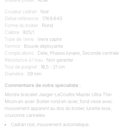
Matière boîtier :
Acier
Couleur cadran :
Noir
Détail référence :
176.8.64S
Forme du boitier :
Rond
Calibre :
925/1
Type de Verre :
Verre saphir
Fermoir :
Boucle déployante
Complications :
Date, Phases lunaire, Seconde centrale
Résistance à l'eau :
Non garantie
Tour de poignet :
16,5 - 21 cm
Diamètre :
39 mm
Commentaire de notre spécialiste :
Montre bracelet Jaeger-LeCoultre Master Ultra Thin
Moon en acier. Boitier rond en acier, fond vissé avec
mouvement apparent au dos du boitier, lunette lisse,
couronne cannelée.
Cadran noir, mouvement automatique.