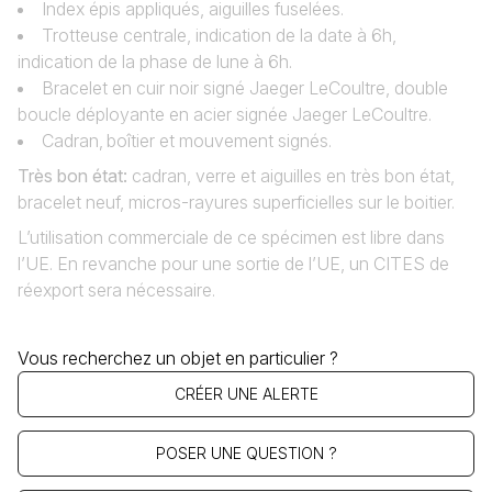
Index épis appliqués, aiguilles fuselées.
Trotteuse centrale, indication de la date à 6h,
indication de la phase de lune à 6h.
Bracelet en cuir noir signé Jaeger LeCoultre, double
boucle déployante en acier signée Jaeger LeCoultre.
Cadran‚ boîtier et mouvement signés.
Très bon état
:
cadran, verre et aiguilles en très bon état,
bracelet neuf, micros-rayures superficielles sur le boitier.
L’utilisation commerciale de ce spécimen est libre dans
l’UE. En revanche pour une sortie de l’UE, un CITES de
réexport sera nécessaire.
Vous recherchez un objet en particulier ?
CRÉER UNE ALERTE
POSER UNE QUESTION ?